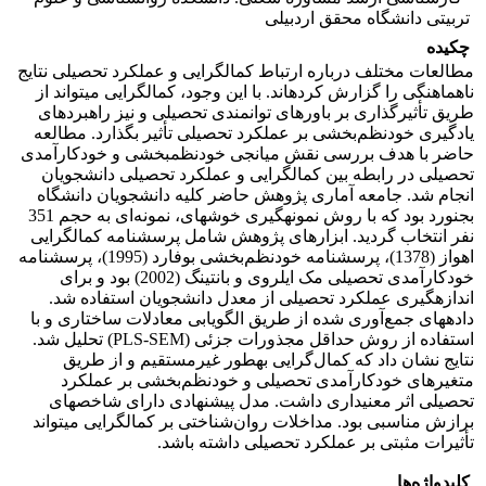
تربیتی دانشگاه محقق اردبیلی
چکیده
مطالعات مختلف درباره ارتباط کمال­گرایی و عملکرد تحصیلی نتایج
ناهماهنگی را گزارش کرده­اند. با این‌ وجود، کمال­گرایی می­تواند از
طریق تأثیرگذاری بر باورهای توانمندی تحصیلی و نیز راهبردهای
یادگیری خودنظم‌بخشی بر عملکرد تحصیلی تأثیر بگذارد. مطالعه
حاضر با هدف بررسی نقش میانجی خودنظم­بخشی و خودکارآمدی
تحصیلی در رابطه بین کمال­گرایی و عملکرد تحصیلی دانشجویان
انجام شد. جامعه آماری پژوهش حاضر کلیه دانشجویان دانشگاه
بجنورد بود که با روش نمونه­گیری خوشه­ای، نمونه‌ای به حجم 351
نفر انتخاب گردید. ابزارهای پژوهش شامل پرسشنامه­ کمال­گرایی
اهواز (1378)، پرسشنامه خودنظم‌بخشی بوفارد (1995)، پرسشنامه
خودکارآمدی تحصیلی مک ایلروی و بانتینگ (2002) بود و برای
اندازه­گیری عملکرد تحصیلی از معدل دانشجویان استفاده شد.
داده­های جمع‌آوری‌ شده از طریق الگویابی معادلات ساختاری و با
استفاده از روش حداقل مجذورات جزئی (PLS-SEM) تحلیل شد.
نتایج نشان داد که کمال‌گرایی به­طور غیرمستقیم و از طریق
متغیرهای خودکارآمدی تحصیلی و خودنظم‌بخشی بر عملکرد
تحصیلی اثر معنی­داری داشت. مدل پیشنهادی دارای شاخص­های
برازش مناسبی بود. مداخلات روان‌شناختی بر کمال­گرایی می­تواند
تأثیرات مثبتی بر عملکرد تحصیلی داشته باشد.
کلیدواژه‌ها