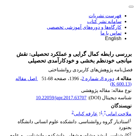
فهرست نشریات
سامانه نشر کتاب
کارگاه‌ها و دوره‌های آموزشی تخصصی
تماس با ما
English
بررسی رابطه کمال گرایی و عملکرد تحصیلی: نقش
میانجی خودنظم بخشی و خودکارآمدی تحصیلی
فصل‌نامه پژوهش‌های کاربردی روانشناختی
مقاله 4
،
دوره 8، شماره 2
، 1396
، صفحه
51-68
اصل مقاله
)
600.13 K
(
نوع مقاله: مقاله پژوهشی
شناسه دیجیتال (DOI):
10.22059/japr.2017.63707
نویسندگان
2
1
*
ملاحت امانی
؛
عارفه کیانی
1
استادیار گروه روانشناسی. دانشکده علوم انسانی دانشگاه
بجنورد
2
کارشناسی ارشد مشاوره شغلی. دانشکده روانشناسی و علوم