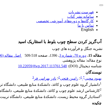
فهرست نشریات
سامانه نشر کتاب
کارگاه‌ها و دوره‌های آموزشی تخصصی
تماس با ما
English
آب‌گریز کردن سطح چوب بلوط با استئاریک اسید
نشریه جنگل و فرآورده های چوب
مقاله 15
،
دوره 70، شماره 3
، 1396
، صفحه
509-518
اصل مقاله (
 K
نوع مقاله: مقاله پژوهشی
شناسه دیجیتال (DOI):
10.22059/jfwp.2017.113761.548
نویسندگان
3
2
1
*
بهبود محبی
؛
رامین فتحی
؛
نادر بهرامی فر
1
دانشیار گروه علوم چوب و کاغذ، دانشکدۀ منابع طبیعی، دانشگاه ت
2
کارشناس ارشد علوم چوب و کاغذ، دانشکدۀ منابع طبیعی، دانشگاه
3
استادیار گروه محیط زیست، دانشکدۀ منابع طبیعی، دانشگاه تربیت
چکیده