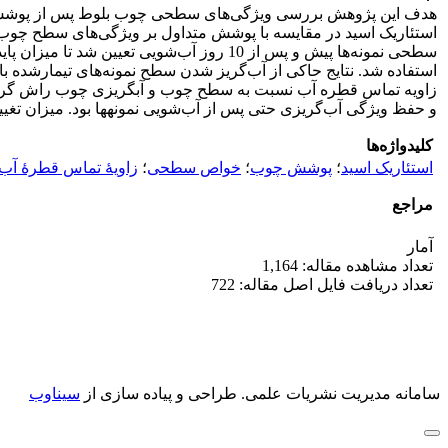
هدف این پژوهش بررسی ویژگی‌های سطحی چوب بلوط پس از پوشش‌دهی ب
استئاریک اسید در مقایسه با پوشش متداول بر ویژگی‌های سطح چوب
سطحی نمونه‌ها پیش و پس از 10 روز آب‌شو
استفاده شد. نتایج حاکی از آب‌گریز شدن سطح نمونه‌های تیمارشده 
زاویه تماس قطره آب نسبت به سطح چوب و آب­گریزی چوب راش گردید.
و حفظ ویژگی آب‌گریزی حتی پس از آب‌شویی نمونه­ها بود. میزان تغیی
کلیدواژه‌ها
استئاریک اسید
؛
پوشش چوب
؛
خواص سطحی
؛
زاویۀ تماس قطرۀ آب
مراجع
آمار
تعداد مشاهده مقاله: 1,164
تعداد دریافت فایل اصل مقاله: 722
سامانه مدیریت نشریات علمی.
طراحی و پیاده سازی از
سیناوب