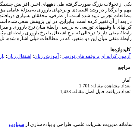
یکی از تحولات بزرگ‌ صورت‌گرفته طی دهه‏های اخیر، افزایش چشمگیر 
مهم و اثرگذار در رشد اقتصادی و نرخ‏های باروری به‌منزلۀ عاملی م
کرانه‏ای با وقفه‏های توزیعی به بررسی رابطۀ میان نرخ باروری و میز
رابطۀ منفی دارند؛ در‌حالی‌که نرخ اشتغال با نرخ باروری رابطه‌ای مث
رابطۀ منفی میان این دو متغیر، که در مطالعات قبلی اشاره شده، تأیید
کلیدواژه‌ها
آزمون کرانه ‏ای با وقفه‏ های توزیعی
؛
آموزش زنان
؛
اشتغال زنان
؛
با
مراجع
آمار
تعداد مشاهده مقاله: 1,701
تعداد دریافت فایل اصل مقاله: 1,433
سامانه مدیریت نشریات علمی.
طراحی و پیاده سازی از
سیناوب