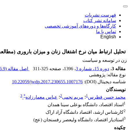
فهرست نشریات
سامانه نشر کتاب
کارگاه‌ها و دوره‌های آموزشی تخصصی
تماس با ما
English
تحلیل ارتباط میان نرخ اشتغال زنان و میزان باروری (مطالعۀ
زن در توسعه و سیاست
مقاله 3
،
دوره 15، شماره 3
، 1396
، صفحه
311-325
اصل مقاله (
.9 K
نوع مقاله: پژوهشی
شناسه دیجیتال (DOI):
10.22059/jwdp.2017.230655.1007176
نویسندگان
3
*
2
1
محمد حسن فطرس
؛
مریم نجمی
؛
عباس معمارزاده
1
استاد اقتصاد، دانشگاه بوعلی سینا همدان
2
کارشناس ارشد، اقتصاد دانشگاه آزاد اراک
3
استادیار اقتصاد، دانشگاه ولی‏عصر رفسنجان (عج)
چکیده