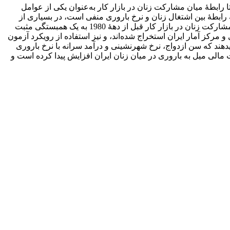
رابطۀ میان مشارکت زنان در بازار کار به‌عنوان یکی از عوامل
رابطۀ بین اشتغال زنان و نرخ باروری منفی است، در بسیاری از
مطالعات تجربی تأیید شده است. از طرفی، محققان بسیاری دریافتند که در کشورهای اروپایی همبستگی منفی بین میزان باروری و میزان مشارکت زنان در بازار کار قبل از دهۀ 1980 به یک همبستگی مثبت
ی شده است با استفاده از داده‏های سال‏های 1360 تا 1392، که از سایت بانک مرکزی و مرکز آمار ایران استخراج شده‌اند، و نیز استفاده از رویکرد آزمون
‏دهند که سن ازدواج، نرخ شهرنشینی و درآمد سرانه با نرخ باروری
یت مالی میل به باروری در میان زنان ایران افزایش پیدا کرده است و