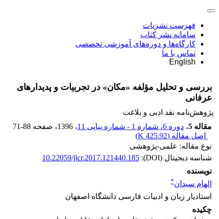
فهرست نشریات
سامانه نشر کتاب
کارگاه‌ها و دوره‌های آموزشی تخصصی
تماس با ما
English
بررسی و تحلیل مؤلفه‌ «مکان» در تجربیات و پدیدارهای
عرفانی
پژوهش‌نامه نقد ادبی و بلاغت
مقاله 5
،
دوره 6، شماره 1 - شماره پیاپی 11
، 1396
، صفحه
71-88
اصل مقاله (
425.92 K
)
نوع مقاله: علمی-پژوهشی
شناسه دیجیتال (DOI):
10.22059/jlcr.2017.121440.185
نویسنده
*
الهام سیدان
استادیار زبان و ادبیات فارسی دانشگاه اصفهان
چکیده