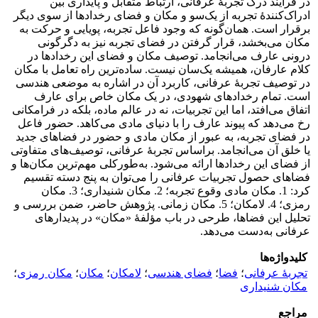
در فرایند درک تجربۀ عرفانی، ارتباط متقابل و پایداری بین
ادراک‌کنندۀ تجربه از یک‌سو و مکان و فضای رخدادها از سوی دیگر
برقرار است. همان‌گونه که وجود فاعل تجربه، پویایی و حرکت به
مکان می‌بخشد، قرار گرفتن در فضای تجربه نیز به دگرگونی
درونی عارف می‌انجامد. توصیف مکان و فضای این رخدادها در
کلام عارفان، همیشه یک‌سان نیست. ساده‌ترین راه تعامل با مکان
در توصیف تجربۀ عرفانی، کاربرد آن در اشاره به موضعی هندسی
است. تمام رخدادهای شهودی، در یک مکان خاص برای عارف
اتفاق می‌افتد، اما این تجربیات، نه در عالم ماده، بلکه در فرامکانی
رخ می‌دهد که پیوند عارف را با دنیای مادی می‌کاهد. حضور فاعل
در فضای تجربه، به عبور از مکان مادی و حضور در فضاهای جدید
یا خلق آن می‌انجامد. براساس تجربۀ عرفانی، توصیف‌های متفاوتی
از فضای این رخدادها ارائه می‌شود. به‌طورکلی مهم‌ترین مکان‌ها و
فضاهای حصول تجربیات عرفانی را می‌توان به پنج دسته تقسیم
کرد: 1. مکان مادی وقوع تجربه؛ 2. مکان شنیداری؛ 3. مکان
رمزی؛ 4. لامکان؛ 5. مکان زمانی. پژوهش حاضر، ضمن بررسی و
تحلیل این فضاها، طرحی در باب مؤلفۀ «مکان» در پدیدارهای
عرفانی به‌دست می‌دهد.
کلیدواژه‌ها
تجربۀ عرفانی
؛
فضا
؛
فضای هندسی
؛
لامکان
؛
مکان
؛
مکان رمزی
؛
مکان شنیداری
مراجع