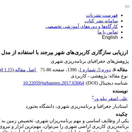
فهرست نشریات
سامانه نشر کتاب
کارگاه‌ها و دوره‌های آموزشی تخصصی
تماس با ما
English
‌ارزیابی سازگاری کاربری‌های شهر بیرجند با استفاده از مدل
پژوهش‌های جغرافیای برنامه‌ریزی شهری
مقاله 6
،
دوره 5، شماره 1
، 1396
، صفحه
71-86
اصل مقاله (
1.15 M
نوع مقاله: پژوهشی - کاربردی
شناسه دیجیتال (DOI):
10.22059/jurbangeo.2017.63064
نویسنده
*
علی اصغر پیله ور
استادیار جغرافیا و برنامه‌ریزی شهری، دانشگاه بجنورد
چکیده
یکی از وظایف اساسی و مهم برنامه‌ریزان شهری، تخصیص زمین به کار
برنامه‌ریزی کاربری اراضی شهری را می‌توان، مهم‌ترین ابزار و نی
شهرها، برنامه‌ریزی کاربری اراضی شهری بر پایۀ دو اصل ارزش‌های تو