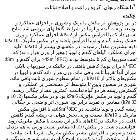
3
دانشگاه زنجان، گروه زراعت و اصلاح نباتات
چکیده
در این پژوهش اثر مکش ماتریک و شوری بر اجزای عملکرد و
توسعه ریشه گندم و لوبیا در شرایط گلخانه­ای بررسی شد. نتایج
نشان داد که با افزایش مکش از kPa 2، اجزای عملکرد و وزن
خشک ریشه گندم و لوبیا افزایش یافتند و در مکش ماتریک kPa 10-
6 به بیشترین مقدار رسیدند. در مکش­های بیشتر از kPa10، کلیه
اجزای عملکرد گیاهان گندم و لوبیا (به­غیر از وزن هزار دانه) که
-
-1
تحت شوری­های کم تا متوسط بودند (dSm
8EC≤ برای گندم و dSm
1
4EC≤ برای لوبیا) کاهش یافتند، در حالی­که در شوری­های بالاتر،
میزان آن­ها تقریباً ثابت باقی ماند. وزن هزار دانه گندم و لوبیا در
مکش‌های بالاتر از kPa10 در تمام سطوح شوری ثابت باقی ماند.
شوری در سطوح پایین تا متوسط اثر مشخصی بر عملکرد و
گسترش ریشه هر دو گیاه نداشت. کمترین مقدار چگالی ریشه
گندم و لوبیا در مکش ماتریک kPa 6 بود و در سایر مکش­ها (2، 10 و
kPa 33) مقادیر آن تقریباً برابر بود. شوری اثر واضحی بر چگالی
-1
ریشه گندم و لوبیا نداشت. در dSm
8EC≤، با افزایش مکش
ماتریک تا kPa10، نسبت وزنی بخش هوایی به ریشه گندم کاهش
یافت. در حالی­که در ECهای بالاتر این نسبت با مکش ماتریک روند
افزایشی داشت. در مکش kPa10 مقادیر نسبت وزنی به هم نزدیک
شدند و سپس با افزایش بیشتر مکش ماتریک، تقریباً ثابت ماندند.
بنابراین مشخص گردید که نوع پاسخ گیاه به تنش شوری بستگی به