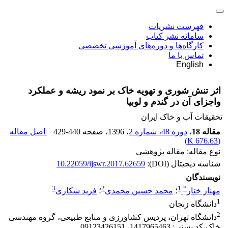
فهرست نشریات
سامانه نشر کتاب
کارگاه‌ها و دوره‌های آموزشی تخصصی
تماس با ما
English
اثر تنش شوری و تهویه خاک بر نمود ریشه و عملکرد
واجزای آن در گندم و لوبیا
تحقیقات آب و خاک ایران
مقاله 18
،
دوره 48، شماره 2
، 1396
، صفحه
429-440
اصل مقاله
)
676.63 K
(
نوع مقاله: مقاله پژوهشی
شناسه دیجیتال (DOI):
10.22059/ijswr.2017.62659
نویسندگان
3
2
1
*
مهناز ختار
؛
محمد حسین محمدی
؛
فرید شکاری
1
دانشگاه زنجان
2
دانشگاه تهران، پردیس کشاورزی و منابع طبیعی، گروه مهندسی
خاک،کد پستی: 1417965463، 09123426151