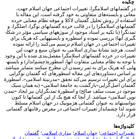
چکیده
در گفتمان­های اسلام­گرا، تغییرات اجتماعی جهان اسلام جهت،
معانی و بایسته‌های متفاوتی به خود گرفته است. این مقاله با
استفاده از روش تحلیل گفتمان لاکلا و موفه نظام معنایی خرده
گفتمانهای اسلام­گرا را در قالب خرده گفتمانهای نوگرا، اصل­گرا، و
تمدن­گرا (با تکیه بر اسناد موجود از سوژه­های سیاسی مؤثر در شکل­
گیری آنها) بررسی نموده و اسطوره و بایسته­هایی که هریک برای
تغییرات اجتماعی در جهان اسلام ترسیم می‌کنند را ارائه نموده
است. هرچند نشانۀ بیداری اسلامی به عنوان منبع و جهت این
تغییرات در خرده گفتمانهای اسلام­گرا مفصل‌بندی شده با این وجود
با توجه به نظام معنایی متفاوت آنها، اسطوره(چشم‌انداز) و بایسته­
هایی که هریک برای به ثمر رسیدن آن مطرح می­کنند متمایز می­باشد.
بر اساس دستاوردهای این مقاله اسطوره­ای که گفتمان نوگرایی
برای این تغییرات ترسیم می‌کند تحقق «مدرنیتۀ اسلامی»، اسطورۀ
گفتمان اصل‌گرایی«بازگشت به جامعۀ اسلامی» (به همان سبک
موجود در سنت سلف صالح) و اسطورۀ تمدن­گرایان نیز ایجاد «تمدن
نوین اسلامی» می­باشد. از آنجا که هیچ یک از این گفتمانها تا کنون
نتوانسته­اند به عنوان گفتمانی هژمونیک در جهان اسلام مسلط
شوند لذا چشم­انداز تغییرات اجتماعی در معرض رقابت­های گفتمانی
قرار دارد.
کلیدواژه‌ها
تغییرات اجتماعی
؛
جهان اسلام
؛
بیداری اسلامی
؛
گفتمان
اسلام‌گرایی
؛
جامعۀ اسلامی
؛
تمدن نوین اسلامی
؛
مدرنیتۀ اسلامی