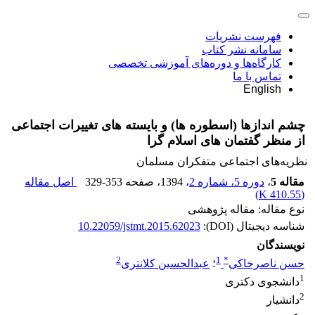
فهرست نشریات
سامانه نشر کتاب
کارگاه‌ها و دوره‌های آموزشی تخصصی
تماس با ما
English
چشم اندازها‌ (اسطوره ها) و‌ بایسته های‌ تغییرات‌ اجتماعی‌
از‌ منظر‌ گفتمان های‌ اسلام گرا‌‌
نظریه‌های اجتماعی متفکران مسلمان
مقاله 5
،
دوره 5، شماره 2
، 1394
، صفحه
329-353
اصل مقاله
)
410.55 K
(
نوع مقاله: مقاله پژوهشی
شناسه دیجیتال (DOI):
10.22059/jstmt.2015.62023
نویسندگان
2
1
*
حسن ناصرخاکی
؛
عبدالحسین کلانتری
1
دانشجوی دکتری
2
دانشیار