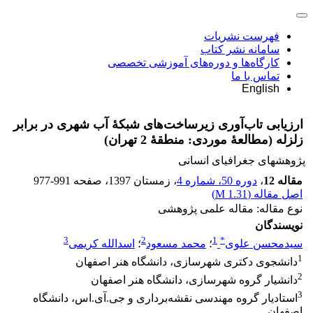
فهرست نشریات
سامانه نشر کتاب
کارگاه‌ها و دوره‌های آموزشی تخصصی
تماس با ما
English
ارزیابی تاب‌آوری زیرساخت‌های شبکۀ آب شهری در برابر
زلزله (مطالعۀ موردی: منطقۀ 2 تهران)
پژوهشهای جغرافیای انسانی
مقاله 12
،
دوره 50، شماره 4
، زمستان 1397
، صفحه
977-991
اصل مقاله (
1.31 M
)
نوع مقاله: مقاله علمی پژوهشی
نویسندگان
3
2
1
*
سیدمحسن علوی
؛
محمد مسعود
؛
اسدالله کریمی
1
دانشجوی دکتری شهرسازی، دانشگاه هنر اصفهان
2
دانشیار گروه شهرسازی، دانشگاه هنر اصفهان
3
استادیار گروه مهندسی نقشه‌برداری و جی.آی.اس، دانشگاه
اصفهان