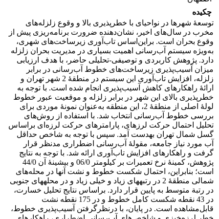
چکیده
توسعۀ شهرها در نواحی­ای با خطرپذیری بالا و وقوع زلزله‌های
مخرب در سال‌های اخیر، نشان‌دهنده ضرورت برنامه‌ریزی پیش از
وقوع بحران است. براین‌اساس تاب‌آوری زیرساخت‌های شهری،
به‌ویژه سیستم آب‌رسانی اهمیت بسیاری در مدیریت بحران زلزله
دارد. پژوهش کاربردی و توصیفی-تحلیلی حاضر، با هدف ارزیابی
میزان آسیب‌پذیری زیرساخت‌های خطوط آب‌رسانی در برابر
زلزله، افزایش تاب‌آوری این سیستم در منطقۀ 2 شهر تهران و
ارائۀ راهکارهای کاهش آسیب‌پذیری انجام شده است. با توجه به
خطرپذیری بالای این شهر در برابر زلزله و موقعیت عبور خطوط
لولۀ اصلی از منطقۀ 2، این منطقه به‌عنوان نمونۀ موردی برای
بررسی خطوط آب‌رسانی انتخاب شد. با استفاده از روش‌های
تحلیل احتمال حرکت لرزه­ای، پارامترهای حرکت لرزه‌ای براساس
گسل شمال تهران به­دست آمد. سپس با توجه به شاخص حداقل
آب مورد نیاز جامعه، مقولۀ آب‌رسانی اضطراری مدنظر قرار
گرفت و راهکارهای افزایش تاب‌آوری ارائه شد. با توجه به نتایج
پژوهش، کمینۀ نرخ تعمیرات بر کیلومتر 06/0 و بیشینۀ آن 44/0
است؛ بنابراین، احتمال شکست خطوط و نشت آن­ها در محله‌های
شمالی منطقۀ 2 در رتبه­های زیاد و خیلی زیاد و در محله­های جنوبی
در رتبة متوسط به پایین قرار دارد. براساس نتایج تحلیل خسارت،
در 43 نقطه شکست کامل خطوط و در 175 نقطه نشت
قابل‌مشاهده است. در پایان، با درنظرگرفتن آسیب‌پذیری خطوط،
خطر لرزه‌خیزی و شاخص‌های آب‌رسانی اضطراری، راهکارهای