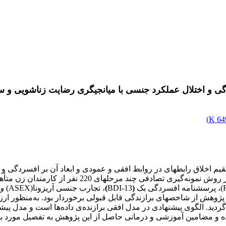
گی و اختلال عملکرد جنسی با میانجیگری رضایت زناشویی و 
)
649
اخلاق رابطه­ای در روابط افقی و عمودی و ابعاد آن بر افسردگی و 
ارتباطات کارمندان زن اداره‌های دولتی شهر اهواز است. 
(
BDI-13
)
، تجارب جنسی آریزونا(ASEX)
و
ژوهش از شاخص­های برازندگی قابل قبولی برخوردار بود. به‌منظور ارزی
تاری (SEM) با برآورد حداکثر درست‌نمایی (ML) برآورد گردید. الگوی پیشنهادی در مدل افقی برازنده
 شده و مضامین آموزشی و درمانی حاصل از این پژوهش به تفصیل مورد 