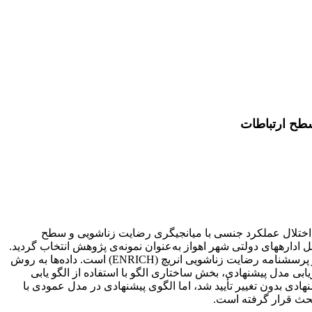
سطح ارتباطات
اختلال عملکرد جنسی با میانجی­گری رضایت زناشویی و سطح
با استفاده از روش نمونه‌گیری تصادفی چند مرحله­ای 220 نفر از کارمندان زن متأهل اداره­های دولتی شهر اهواز به‌عنوان نمونه‌ی پژوهش انتخاب گردید.
پرسشنامه رضایت زناشویی انریچ (ENRICH) است. داده‌ها به روش
ابی مدل پیشنهادی، بخش ساختاری الگو با استفاده از الگو یابی
‌ی داده‌ها است و مدل پیشنهادی بدون تغییر تأیید شد، اما الگوی پیشنهادی در مدل عمودی با
بحث قرار گرفته است.