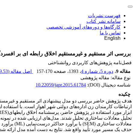
فهرست نشریات
سامانه نشر کتاب
کارگاه‌ها و دوره‌های آموزشی تخصصی
تماس با ما
English
بررسی اثر مستقیم و غیرمستقیم اخلاق رابطه ای بر افسرد
فصل‌نامه پژوهش‌های کاربردی روانشناختی
مقاله 9
،
دوره 5، شماره 4
، 1393
، صفحه
157-170
اصل مقاله (
.53 K
نوع مقاله: مقاله پژوهشی
شناسه دیجیتال (DOI):
10.22059/japr.2015.61784
چکیده
هدف پژوهش حاضر بررسی دو مدل پیشنهادی اثر مستقیم و غیرمستقیم 
ابزار مورد استفاده در پژوهش حاضر، پرسشنامه اخلاق رابطه­ای(RES)، پرسشنامه افسردگی بک
تحلیل معادلات ساختاری تحلیل شدند. مدل‌های ارزیابی شده در نمونه پ
معادلات ساخ
حذف یک مسیر مورد تأیید واقع شد. نتایج به دست آمده مدل­ ارائه