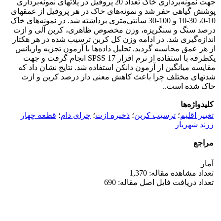
جهت نمونه‌برداری خاک تعداد 20 پروفیل در پلات‏های نمونه‌برداری
پوشش گیاهی حفر شد و نمونه‌های خاک در هر پروفیل از عمق‏های
10-0، 30-10 و 100-30 سانتی‌متری برداشته شد. در نمونه‌های خاک
درصد سنگ و سنگریزه، وزن مخصوص ظاهری، کربن آلی و ازت
اندازه‌گیری شد. در ادامه وزن کل کربن ترسیب شده در هر هکتار
از هر عمق محاسبه گردید. تحلیل داده‌ها با آزمون تجزیه واریانس
یکطرفه با استفاده از نرم افزار SPSS 17 انجام گرفت و جهت
مقایسه میانگین از آزمون دانکن استفاده شد. نتایج نشان داد که
شدت‏های مختلف چرا باعث کاهش معنی دار درصد کربن و ازت
خاک شده است..
کلیدواژه‌ها
تغییر اقلیم
؛
ترسیب کربن
؛
ذخیره ازت
؛
چرای دام
؛
قطعه چهار
زرند شهریار
مراجع
آمار
تعداد مشاهده مقاله: 1,370
تعداد دریافت فایل اصل مقاله: 690