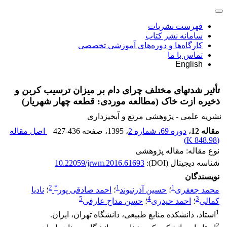
فهرست نشریات
سامانه نشر کتاب
کارگاه‌ها و دوره‌های آموزشی تخصصی
تماس با ما
English
تأثیر شدت‏های مختلف چرای دام بر میزان ترسیب کربن و
ذخیره ازت خاک (مطالعه موردی: قطعه چهار شهریار)
نشریه علمی - پژوهشی مرتع و آبخیزداری
مقاله 12
،
دوره 69، شماره 2
، 1395
، صفحه
427-436
اصل مقاله
)
848.98 K
(
نوع مقاله: مقاله پژوهشی
شناسه دیجیتال (DOI):
10.22059/jrwm.2016.61693
نویسندگان
2
*
1
1
محمد جعفری
؛
حسین آذرنیوند
؛
احمد صادقی پور
؛
نادیا
5
4
3
کمالی
؛
احمد حیدری
؛
حسن مداح عارفی
1
استاد، دانشکده منابع طبیعی، دانشگاه تهران، ایران.
2