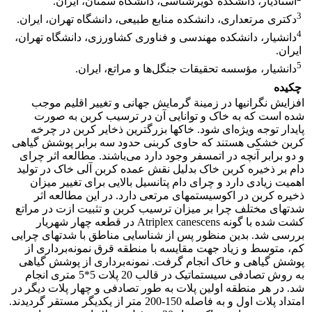
استادیار، دانشکده کویرشناسی، دانشگاه سمنان، ایران.
3
دکتری مرتعداری، دانشکده منابع طبیعی، دانشگاه تهران، ایران.
4
دانشیار، دانشکده مهندسی و فناوری کشاورزی، دانشگاه تهران،
ایران.
5
دانشیار، مؤسسه تحقیقات جنگل‌ها و مراتع، ایران.
چکیده
افزایش نگرانی‏‏‏ها در زمینة گرمایش جهانی و تغییر اقلیم موجب
شده است که به خاک و توانایی آن در ترسیب کربن به صورت
پایدار توجه ویژه‌ای شود. خاک‏ها بزرگترین ذخایر کربن در چرخه
کربن خشکی هستند که حاوی کربنی حدود سه برابر پوشش گیاهی
و دو برابر آنچه در اتمسفر وجود دارد می‌باشند. مطالعه اثر چرای
دام بر ذخیره کربن خاک بدلیل نقش عمده کربن آلی خاک در تولید
اهمیت زیادی دارد و چرای دام پتانسیل بالایی برای تغییر میزان
ذخیره کربن در اکوسیستم‏های مرتعی دارد. در این مطالعه اثر
شدت‏های مختلف چرا بر میزان ترسیب کربن و تثبیت ازت در مراتع
کشت شده با گونه Atriplex canescens در قطعه چهار شهریار
بررسی شد. بدین منظور پس از شناسایی مناطق با شدت‏های چرایی
کم، متوسط و زیاد جهت مقایسه با منطقه قرق نمونه‌برداری از
پوشش گیاهی و خاک انجام گرفت. نمونه‌برداری از پوشش گیاهی
به روش تصادفی سیستماتیک در قالب 20 پلات 5*5 متری انجام
شد. در هر منطقه اولین پلات به طور تصادفی و چهار پلات دیگر در
امتداد پلات اول و به فاصله 150-200 متر از یکدیگر مستقر گردیدند.