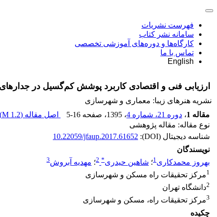
فهرست نشریات
سامانه نشر کتاب
کارگاه‌ها و دوره‌های آموزشی تخصصی
تماس با ما
English
ارزیابی فنی و اقتصادی کاربرد پوشش کم‌گسیل در جدارهای
نشریه هنرهای زیبا: معماری و شهرسازی
مقاله 1
،
دوره 21، شماره 4
، 1395
، صفحه
5-16
اصل مقاله (
1.2 M
)
نوع مقاله: مقاله پژوهشی
شناسه دیجیتال (DOI):
10.22059/jfaup.2017.61652
نویسندگان
3
2
*
1
بهروز محمدکاری
؛
شاهین حیدری
؛
مهدیه آبروش
1
مرکز تحقیقات راه مسکن و شهرسازی
2
دانشگاه تهران
3
مرکز تحقیقات راه، مسکن و شهرسازی
چکیده