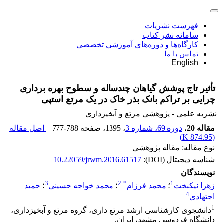
فهرست نشریات
سامانه نشر کتاب
کارگاه‌ها و دوره‌های آموزشی تخصصی
تماس با ما
English
تأثیر تاج پوشش گیاهان چندساله و سطوح بهره برداری
چرایی بر تراکم بانک بذر خاک در یک مرتع استپی
نشریه علمی - پژوهشی مرتع و آبخیزداری
مقاله 20
،
دوره 69، شماره 3
، 1395
، صفحه
777-788
اصل مقاله
)
874.95 K
(
نوع مقاله: مقاله پژوهشی
شناسه دیجیتال (DOI):
10.22059/jrwm.2016.61517
نویسندگان
3
2
*
1
زهرا نیکبخت
؛
محمد فرزام
؛
محمد خواجه حسینی
؛
حمید
4
اجتهادی
1
دانشجوی کارشناسی ارشد مرتع داری، گروه مرتع و آبخیزداری،
دانشگاه فردوسی مشهد، ایران.