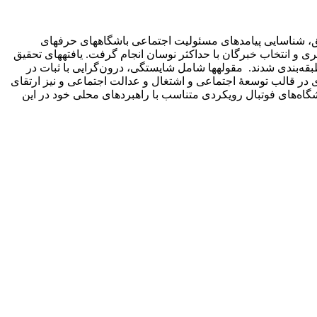
یق، شناسایی پیامدهای مسئولیت اجتماعی باشگاه­های حرفه­ای
مونه­گیری نظری و انتخاب خبرگان با حداکثر نوسان انجام گرفت. یافته­های تحقیق
ر سه مرحلۀ باز، محوری و انتخابی تحلیل شدند. 33 نشان در کدگذاری بازشناسایی شد که در 9 مقوله و 4 مؤلفۀ طبقه‌بندی شدند. مقوله­ها شامل شایستگی، درون‌گرایی با ثبات در
 قالب توسعۀ اجتماعی و اشتغال و عدالت اجتماعی و نیز ارتقای
شگاه‌های فوتبال رویکردی متناسب با راهبرد­های محلی خود در این