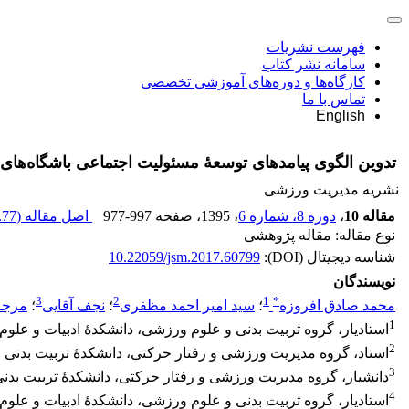
فهرست نشریات
سامانه نشر کتاب
کارگاه‌ها و دوره‌های آموزشی تخصصی
تماس با ما
English
تدوین الگوی پیامدهای توسعۀ مسئولیت اجتماعی باشگاه‌های ح
نشریه مدیریت ورزشی
مقاله 10
،
دوره 8، شماره 6
، 1395
، صفحه
977-997
اصل مقاله (
77 K
نوع مقاله: مقاله پژوهشی
شناسه دیجیتال (DOI):
10.22059/jsm.2017.60799
نویسندگان
3
2
1
*
محمد صادق افروزه
؛
سید امیر احمد مظفری
؛
نجف آقایی
؛
مرجا
1
استادیار، گروه تربیت بدنی و علوم ورزشی، دانشکدۀ ادبیات و علوم 
2
استاد، گروه مدیریت ورزشی و رفتار حرکتی، دانشکدۀ تربیت بدنی و
3
دانشیار، گروه مدیریت ورزشی و رفتار حرکتی، دانشکدۀ تربیت بدنی
4
استادیار، گروه تربیت بدنی و علوم ورزشی، دانشکدۀ ادبیات و علوم