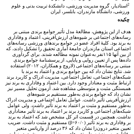
2
استادیار، گروه مدیریت ورزشی، دانشکدۀ تربیت بدنی و علوم
ورزشی، دانشگاه مازندران، بابلسر، ایران
چکیده
هدف از این پژوهش، مطالعۀ مدل تأثیر جوامع برندی مبتنی بر
رسانه‌های اجتماعی بر شیوه‌های ارزش‌آفرینی، اعتماد و وفاداری
به برند بود. کلیۀ افراد عضو در جوامع برندهای ورزشی رسانه‌های
اجتماعی استان مازندران جامعۀ آماری تحقیق را تشکیل دادند، که
از بین آنها ۱۱۵نفر به‌عنوان نمونه مطالعه شدند. برای گردآوری
داده‌ها پس از تعیین روایی و پایایی، از پرسشنامۀ جوامع برندی
مبتنی بر رسانه‌های اجتماعی (لاروچ و همکاران، ‌۲۰۱۲) استفاده
شد. نتایج نشان ‌داد که بین جوامع برندی و اعتماد به برند با
شبکه‌های اجتماعی، تعامل اجتماعی، مدیریت ادراک و کاربرد برند
ارتباط مثبت و معنا‌دار وجود دارد. بین اعتماد و وفاداری به برند نیز
همبستگی مثبت و متوسطی مشاهده شد. آزمون تحلیل مسیر نیز
نشان‌ داد که جوامع برندی به‌طور مستقیم بر شیوه‌های
ارزش‌آفرینی تأثیر داشت. عوامل تعامل اجتماعی و مدیریت ادراک
به‌طور مستقیم و مثبت بر اعتماد به برند تأثیر داشت. ولی عوامل
شبکه‌های اجتماعی و کاربرد برند بر اعتماد به برند تأثیر معنا‌داری
نداشت. همچنین در قسمت اثر کل مشخص شد که اعتماد به برند
بر وفاداری به برند تأثیر (۶۰/۰=β) مستقیم و مثبت داشت. ضریب
تعیین متغیر درون‌زا نشان ‌داد که ۳۶ درصد از واریانس متغیر
وفاداری به برند توسط متغیرهای برون‌زا تبیین می‌شود. در نهایت،