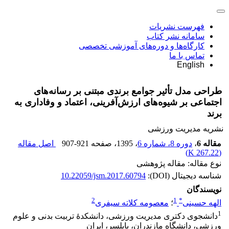
فهرست نشریات
سامانه نشر کتاب
کارگاه‌ها و دوره‌های آموزشی تخصصی
تماس با ما
English
طراحی مدل تأثیر جوامع برندی مبتنی بر رسانه‌های
اجتماعی بر شیوه‌های ارزش‌آفرینی، اعتماد و وفاداری به
برند
نشریه مدیریت ورزشی
مقاله 6
،
دوره 8، شماره 6
، 1395
، صفحه
907-921
اصل مقاله
)
267.22 K
(
نوع مقاله: مقاله پژوهشی
شناسه دیجیتال (DOI):
10.22059/jsm.2017.60794
نویسندگان
2
1
*
الهه حسینی
؛
معصومه کلاته سیفری
1
دانشجوی دکتری مدیریت ورزشی، دانشکدۀ تربیت بدنی و علوم
ورزشی، دانشگاه مازندران، بابلسر، ایران