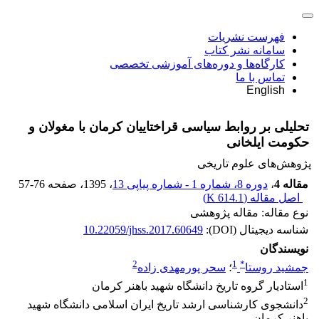
فهرست نشریات
سامانه نشر کتاب
کارگاه‌ها و دوره‌های آموزشی تخصصی
تماس با ما
English
تحلیلی بر روابط سیاسی قراختاییان کرمان با مغولان و
حکومت ایلخانی
پژوهش‌های علوم تاریخی
مقاله 4
،
دوره 8، شماره 1 - شماره پیاپی 13
، 1395
، صفحه
57-76
اصل مقاله (
614.1 K
)
نوع مقاله: مقاله پژوهشی
شناسه دیجیتال (DOI):
10.22059/jhss.2017.60649
نویسندگان
2
1
*
جمشید روستا
؛
سحر پورمهدی زاده
1
استادیار گروه تاریخ دانشگاه شهید باهنر کرمان
2
دانشجوی کارشناسی ارشد تاریخ ایران اسلامی دانشگاه شهید
باهنر کرمان