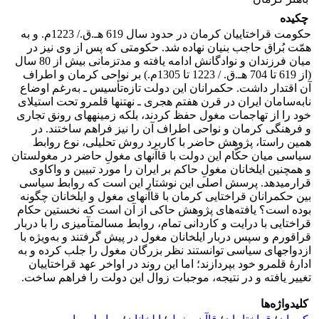
چکیده
حکومت قراختاییان کرمان در حدود سال 619 هـ.ق./ 1223م. و به
همّت بُراق حاجب بنیان نهاده شد. حکومتی که پس از وی نیز در
میان فرزندان و نوادگانش ادامه یافته و مدت­زمانی بیش از 80 سال
(از 619 تا 704 هـ.ق. / 1223 تا 1305م.) بر نواحی کرمان و اطراف
آن اقتدار داشت. حکمرانان این دولت تازه‌تأسیس ـ به‌رغم اوضاع
نا‌به‌سامان ایران در قرن هفتم هجری ـ نه­تنها قلمرو تحت استیلای
خود را از تهاجمات مغول حفظ کردند، بلکه زمینه­های رونق تجاری
و فرهنگی کرمان و نواحی اطراف آن را نیز فراهم ساختند. در
همین راستا، پژوهش حاضر با کاربرد روش تحلیلی، نوع روابط
سیاسی میان حکّام این دولت با قاآن­های مغولِ حاضر در مغولستان
و همچنین ایلخانان مغولِ حاکم بر ایران را مورد تبیین و واکاوی
قرارمی­دهد. پرسش اصلی این نوشتار این است که روابط سیاسی
بین حکمرانان قراختایی کرمان با قاآن­های مغول و ایلخانان چگونه
بوده است؟ یافته‌های پژوهش حاکی از آن است که نخستین حکام
قراختایی با درایت و کاردانی تمام، روابط مسالمت­آمیزی را با دربار
قراقورم و سپس دربار ایلخانان مغول در پیش گرفتند و به‌ویژه با
ازدواج­های سیاسی توانستند نظر بزرگان مغول را جلب کرده و به
ادارۀ قلمرو خود بپردازند؛ اما این روند در اواخر عهد قراختاییان
تغییر یافته و در نتیجه، موجبات زوال این دولت را فراهم ساخت.
کلیدواژه‌ها