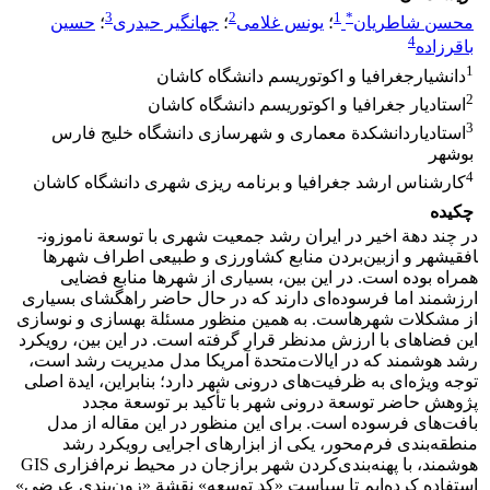
3
2
1
*
محسن شاطریان
؛
یونس غلامی
؛
جهانگیر حیدری
؛
حسین
4
باقرزاده
1
دانشیارجغرافیا و اکوتوریسم دانشگاه کاشان
2
استادیار جغرافیا و اکوتوریسم دانشگاه کاشان
3
استادیاردانشکدة معماری و شهرسازی دانشگاه خلیج فارس
بوشهر
4
کارشناس ارشد جغرافیا و برنامه ریزی شهری دانشگاه کاشان
چکیده
در چند دهة اخیر در ایران رشد جمعیت شهری با توسعة ناموزون­
افقی­شهر و ازبین‌بردن منابع کشاورزی و طبیعی اطراف شهرها
همراه بوده است. در این بین، بسیاری از شهرها منابع فضایی
ارزشمند اما فرسوده‌ای دارند که در حال حاضر راهگشای بسیاری
از مشکلات شهرهاست. به همین منظور مسئلة بهسازی و نوسازی
این فضاهای با ارزش مدنظر قرار گرفته است. در این بین، رویکرد
رشد هوشمند که در ایالات‌متحدة آمریکا مدل مدیریت رشد است،
توجه ویژه‌ای به ظرفیت‌های درونی شهر دارد؛ بنابراین، ایدة اصلی
پژوهش حاضر توسعة درونی شهر با تأکید بر توسعة مجدد
بافت‌های فرسوده است. برای این منظور در این مقاله از مدل
منطقه‌بندی فرم‌محور، یکی از ابزارهای اجرایی رویکرد رشد
هوشمند، با پهنه‌بندی‌کردن شهر برازجان در محیط نرم‌افزاری GIS
استفاده کرده‌ایم تا سیاست «کد توسعه» نقشة «زون‌بندی عرضی»