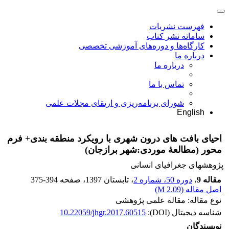
فهرست نشریات
سامانه نشر کتاب
کارگاه‌ها و دوره‌های آموزشی تخصصی
درباره ما
درباره ما
تماس با ما
شورای برنامه‌ریزی و ارتقای مجلات علمی
English
احیای بافت های درون شهری با رویکرد منطقه بندی+ فرم
محور (مطالعۀ موردی:شهر برازجان)
پژوهشهای جغرافیای انسانی
مقاله 9
،
دوره 50، شماره 2
، تابستان 1397
، صفحه
375-394
اصل مقاله (
2.09 M
)
نوع مقاله: مقاله علمی پژوهشی
شناسه دیجیتال (DOI):
10.22059/jhgr.2017.60515
نویسندگان