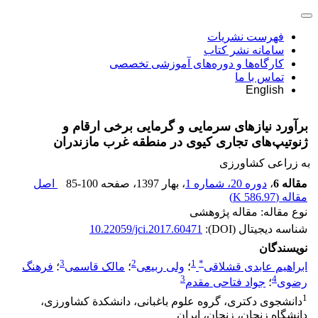
فهرست نشریات
سامانه نشر کتاب
کارگاه‌ها و دوره‌های آموزشی تخصصی
تماس با ما
English
برآورد نیازهای سرمایی و گرمایی برخی ارقام و
ژنوتیپ‌های تجاری کیوی در منطقه غرب مازندران
به زراعی کشاورزی
مقاله 6
،
دوره 20، شماره 1
، بهار 1397
، صفحه
85-100
اصل
مقاله (
586.97 K
)
نوع مقاله: مقاله پژوهشی
شناسه دیجیتال (DOI):
10.22059/jci.2017.60471
نویسندگان
3
2
1
*
ابراهیم عابدی قشلاقی
؛
ولی ربیعی
؛
مالک قاسمی
؛
فرهنگ
3
4
رضوی
؛
جواد فتاحی مقدم
1
دانشجوی دکتری، گروه علوم باغبانی، دانشکدة کشاورزی،
دانشگاه زنجان، زنجان، ایران