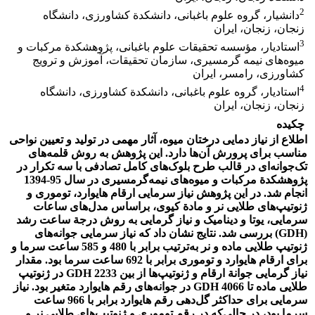
2
دانشیار، گروه علوم باغبانی، دانشکدة کشاورزی، دانشگاه
زنجان، زنجان، ایران
3
استادیار، مؤسسه تحقیقات علوم باغبانی، پژوهشکدة مرکبات و
میوه‌‌های نیمه گرمسیری، سازمان تحقیقات، آموزش و ترویج
کشاورزی، رامسر، ایران
4
استادیار، گروه علوم باغبانی، دانشکدة کشاورزی، دانشگاه
زنجان، زنجان، ایران
چکیده
اطلاع از نیاز دمایی درختان میوه، آثار مهمی در تولید و تعیین نواحی
مناسب برای پرورش آن‌ها دارد. این پژوهش به روش قلمه‌های
تک‌جوانه‌ای در قالب طرح بلوک‌های کامل تصادفی با سه تکرار در
پژوهشکدة مرکبات و میوه‌های نیمه‌گرمسیری در سال 95-1394
انجام شد. در این پژوهش نیاز سرمایی ارقام هایوارد، توموری و
ژنوتیپ‌های طلایی نر و مادة کیوی، براساس مدل‌های ساعات
سرمایی، یوتا و دینامیک و نیاز گرمایی به روش درجة ساعت رشد
(GDH) بررسی شد. نتایج نشان داد که نیاز سرمایی جوانه‌های
ژنوتیپ طلایی ماده و نر به‌ترتیب برابر با 480 و 585 ساعت سرما و
برای ارقام هایوارد و توموری برابر با 692 ساعت سرما بود. مقدار
نیاز گرمایی جوانة ارقام و ژنوتیپ‌ها از بین 2233 GDH در ژنوتیپ‌
طلایی ماده تا 4066 GDH در جوانه‌های رقم هایوارد متغیر بود. نیاز
سرمایی برای حداکثر گل‌دهی رقم هایوارد برابر با 966 ساعت
سرما بود، در حالی‌که در رقم توموری و ژنوتیپ‌های طلایی نر و