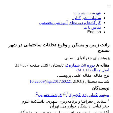
فهرست نشریات
سامانه نشر کتاب
کارگاه‌ها و دوره‌های آموزشی تخصصی
تماس با ما
English
رانت زمین و مسکن و وقوع تخلفات ساختمانی در شهر
سنندج
پژوهشهای جغرافیای انسانی
مقاله 6
،
دوره 50، شماره 2
، تابستان 1397
، صفحه
317-337
اصل مقاله (
1.12 M
)
نوع مقاله: مقاله علمی پژوهشی
شناسه دیجیتال (DOI):
10.22059/jhgr.2017.60221
نویسندگان
2
1
*
موسی کمانرودی کجوری
؛
فرشته حسینی
1
استادیار جغرافیا و برنامه‌ریزی شهری، دانشکدة علوم
جغرافیایی، دانشگاه خوارزمی، تهران
2
کارشناس ارشد جغرافیا و برنامه‌ریزی شهری، دانشگاه