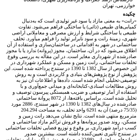
خوارزمی، تهران
چکیده
«رانت» به معنی مازاد یا سود غیر تولیدی است که به‌دنبال
کمیابی‌های طبیعی (ذاتی) یا ساختگی فراهم می‌شود. تفاوت
طبیعی یا ساختگی شرایط و ارزش مصرفی و معاملاتی اراضی
شهری، زمینۀ رانت و سود نابرابر تولید را فراهم می­آورد. تخلف
ساختمانی در شهر به اقداماتی در ساختمان‌سازی و استفاده از آن
اطلاق می‌شود که در آن، ساختمان، مجوز (پروانه) ندارد یا با مجوز
صادرشده از شهرداری مغایر است. در این مقاله به بررسی وقوع
تخلفات ساختمانی، رانت زمین و مسکن و عملکرد شهرداری در
این خصوص از سال 1382 تا 1390 در سنندج پرداخته شده است. این
پژوهش از نوع پژوهش‌های بنیادی و کاربردی است و به روش
توصیفی-تحلیلی انجام شده است. داده‌ها و اطلاعات آن نیز به
روش مطالعات اسنادی-کتابخانه‌ای و میدانی جمع‌آوری و با
استفاده از آمار توصیفی و ضریب همبستگی پیرسون توصیف و
تحلیل شده است. براساس یافته‌ها، از 8072 پروانة ساختمانی
صادرشده در سال‌های 1382 تا 1390 در شهر سنندج، 2886 مورد
(75/35 درصد) آن به 6291 واحد تخلف، به مساحت 204.294
مترمربع منتهی شده‌ است. نتایج نشان می‌دهد رانت زمین و
مسکن، روند صدور پروانه‌ها و فروش تراکم مازاد ساختمانی و
کسب درآمد شهرداری، بر وقوع و توزیع فضایی تخلفات ساختمانی
در سنندج تأثیری تعیین‌کننده داشته‌ است. بیشترین صدور
پروانه‌های ساختمانی (22/98 درصد)، فروش تراکم مازاد و تخلفات