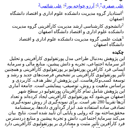
3
2
1
*
علی صفری
؛
آرزو خواجه پور
؛
علی شائمی
1
استادیار گروه مدیریت دانشکده علوم اداری و اقتصاد دانشگاه
اصفهان
2
دانشجوی کارشناسی ارشد مدیریت کارآفرینی گروه مدیریت
دانشکده علوم اداری و اقتصاد دانشگاه اصفهان
3
هیئت علمی گروه مدیریت دانشکده علوم اداری و اقتصاد
دانشگاه اصفهان
چکیده
این پژوهش به‌دنبال طراحی مدل پورتفولیوی کارآفرینی و تحلیل
اثر سرمایة اجتماعی، تجربه و دانش پیشین، منابع مالی و سرمایة
انسانی فرد کارآفرین پورتفولیو بر پورتفولیوی کارآفرینی و همچنین
تأثیر پورتفولیوی کارآفرینی بر تشخیص فرصت‌های جدید و رشد و
توسعة کسب‌وکارهاست. این پژوهش از نظر هدف، کاربردی و
براساس ماهیت و روش، توصیفی- پیمایشی است. جامعة آماری
این پژوهش شامل تمام کارآفرینان پورتفولیو در سطح شهر
اصفهان می‌شود که پورتفولیوی کارآفرینی ایجاد کرده‌اند و تعداد
آن‌ها تقریباً 280 نفر است. برای نمونه‌گیری از روش نمونه‌گیری
تصادفی ساده استفاده شد. ابزار گردآوری داده‌ها، پرسشنامة
محقق‌ساخته بود که روایی و پایایی آن تأیید شده است. نتایج بیان
می‌کند سرمایة اجتماعی، دانش و تجربة پیشین و منابع دردسترس
فرد کارآفرین تأثیر مثبت و معناداری بر پورتفولیوی کارآفرینی دارد