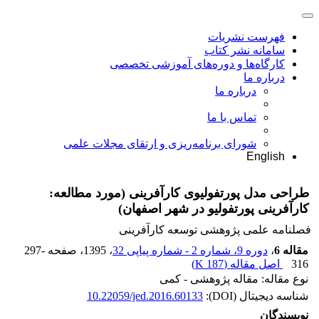
فهرست نشریات
سامانه نشر کتاب
کارگاه‌ها و دوره‌های آموزشی تخصصی
درباره ما
درباره ما
تماس با ما
شورای برنامه‌ریزی و ارتقای مجلات علمی
English
طراحی مدل پورتفولیوی کارآفرینی (مورد مطالعه:
کارآفرینی پورتفولیو در شهر اصفهان)
فصلنامه علمی پژوهشی توسعه کارآفرینی
مقاله 6
،
دوره 9، شماره 2 - شماره پیاپی 32
، 1395
، صفحه
297-
316
اصل مقاله (
187 K
)
نوع مقاله: مقاله پژوهشی - کمی
شناسه دیجیتال (DOI):
10.22059/jed.2016.60133
نویسندگان