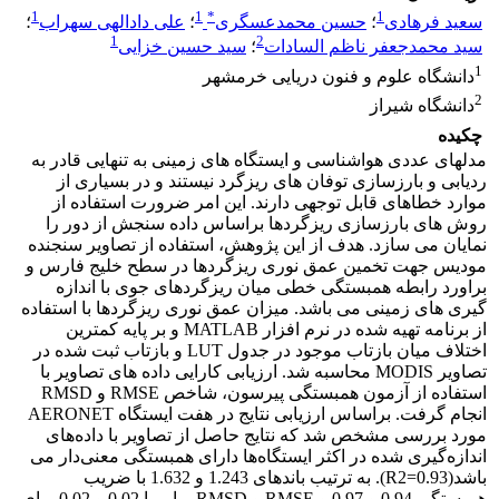
1
1
*
1
سعید فرهادی
؛
حسین محمدعسگری
؛
علی دادالهی سهراب
؛
1
2
سید محمدجعفر ناظم السادات
؛
سید حسین خزایی
1
دانشگاه علوم و فنون دریایی خرمشهر
2
دانشگاه شیراز
چکیده
مدلهای عددی هواشناسی و ایستگاه های زمینی به تنهایی قادر به
ردیابی و بارزسازی توفان های ریزگرد نیستند و در بسیاری از
موارد خطاهای قابل توجهی دارند. این امر ضرورت استفاده از
روش های بارزسازی ریزگردها براساس داده سنجش از دور را
نمایان می سازد. هدف از این پژوهش، استفاده از تصاویر سنجنده
مودیس جهت تخمین عمق نوری ریزگردها در سطح خلیج فارس و
براورد رابطه همبستگی خطی میان ریزگردهای جوی با اندازه
گیری های زمینی می باشد. میزان عمق نوری ریزگردها با استفاده
از برنامه تهیه شده در نرم افزار MATLAB و بر پایه کمترین
اختلاف میان بازتاب موجود در جدول LUT و بازتاب ثبت شده در
تصاویر MODIS محاسبه شد. ارزیابی کارایی داده های تصاویر با
استفاده از آزمون همبستگی پیرسون، شاخص RMSE و RMSD
انجام گرفت. براساس ارزیابی نتایج در هفت ایستگاه AERONET
مورد بررسی مشخص شد که نتایج حاصل از تصاویر با داده‌های
اندازه‌گیری شده در اکثر ایستگاه‌ها دارای همبستگی معنی‌دار می
باشد(R2=0.93). به ترتیب باندهای 1.243 و 1.632 با ضریب
همبستگی 0.94 و 0.97 و RMSE و RMSD برابر با 0.02 و 0.02 برای