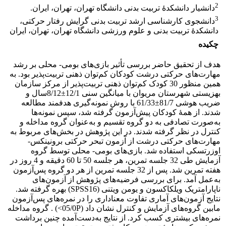
2
دانشیار دانشکدۀ تربیت بدنی دانشگاه تهران، تهران، ایران.
3
دانشجوی کارشناسی ارشد تربیت بدنی گرایش رفتار حرکتی،
دانشکدۀ تربیت بدنی و علوم ورزشی دانشگاه تهران، تهران، ایران
چکیده
هدف از تحقیق حاضر بررسی تأثیر بازی‌های بومی- محلی بر رشد
مهارت‌های حرکتی درشت کودکان کم‌توان ذهنی تربیت‌پذیر بود. به
همین منظور 30 کودک کم‌توان ذهنی تربیت‌پذیر از مرکز سازمان
بهزیستی شهرستان مریوان با میانگین سنی 12/1±8/12سال و
ضریب هوشی 81/7±61/33 با روش نمونه‌گیری هدفمند مطالعه
شدند. از همۀ کودکان پیش‌آزمون گرفته شد، سپس نمونه‌ها
به‌صورت تصادفی به دو گروه تقسیم و به‌عنوان گروه مداخله و
کنترل در نظر گرفته شدند. در این پژوهش در بخش‌های مربوط به
مهارت‌های حرکتی درشت از آزمون تبحر حرکتی برونینکس-
اوزرتسکی استفاده شد. بازی‌های بومی- محلی توسط گروه
آزمایش طی 32 جلسه تمرین، هر جلسه 50 تا 60 دقیقه و 4 روز در
هفته تمرین شد. پس از 32 جلسه تمرین از هر دو گروه پس‌آزمون
به‌عمل آمد. برای بررسی فرضیه‌های پژوهش از آزمون‌های
ناپارامتریک ویلکاکسون و یومن ویتنی (SPSS16) بهره گرفته شد.
نتایج آزمون‌های آماری تفاوت معناداری را در نمره‌های پس‌آزمون
مابین گروه‌های آزمایش و کنترل نشان داد (05/0P˂) . گروه مداخله
نمره‌های بیشتری کسب کرد. از نتایج به‌دست‌آمده چنین برداشت