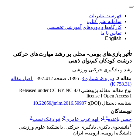
فهرست نشریات
سامانه نشر کتاب
کارگاه‌ها و دوره‌های آموزشی تخصصی
تماس با ما
English
تأثیر بازی‌های بومی- محلی بر رشد مهارت‌های حرکتی
درشت کودکان کم‌توان ذهنی
رشد و یادگیری حرکتی ورزشی
مقاله 2
،
دوره 8، شماره 3
، 1395
، صفحه
397-412
اصل مقاله
)
758.31 K
(
نوع مقاله: مقاله پژوهشی Released under CC BY-NC 4.0
license I Open Access I
شناسه دیجیتال (DOI):
10.22059/jmlm.2016.59907
نویسندگان
3
2
1
*
حسن باغنده
؛
الهه عرب عامری
؛
فواد نیک نسب
1
دانشجوی دکتری یادگیری حرکتی، دانشکدۀ علوم ورزشی
دانشگاه ارومیه، ارومیه، ایران