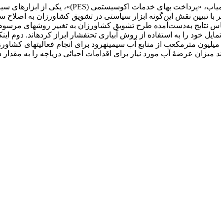
از میان تجربیات مدیریتی شناخته‌‏‏شده‏ برای صیانت ا
اضر با تبیین نقش این‌گونه ابزار سیاستی در تشویق کشاورزان به اصلاح
اساس نتایج به‌دست‌آمده طرح تشویق کشاورزان به تغییر روش‏های مرس
ه دارد و 45/91 درصد از بهره‏برداران، تمایل خود را به استفاده از روش آبیاری تحت‏فشار ا
زینه‏ای معادل 98/3 دارد و امکان کاهش تقاضای سالانه‎ای حدود 283 میلیون مترمکعب از منابع آب سیمینه‏رود
اند میزان عرضۀ آب مورد نیاز برای اقدامات احیائی دریاچه را به مقدار