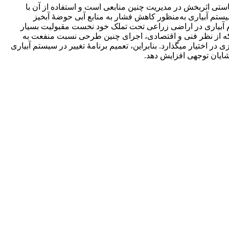
ز منابع زیستی کمیاب، «پرداخت بهای خدمات اکوسیستمی (PES)»، یکی از ابزارهای سیاستی اثربخش در مدیریت چنین منابعی است و استفاده از آن با
 سیستم آبیاری به‌منظور کاهش فشار به منابع آبی حوضۀ آبخیز
وم آبیاری در اراضی زراعی تحت تملک خود نخست مقبولیت بسیار
براز کرده‏اند. دوم اینکه از نظر فنی و اقتصادی، اجرای چنین طرحی نسبت منفعت به
 برای انجام فعالیت‏های کشاورزی در اختیار می‏گذارد. بنابراین، تعمیم برنامۀ تغییر در سیستم آبیاری
 شایان توجهی افزایش دهد.