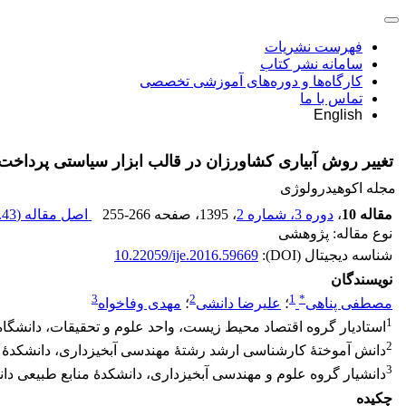
فهرست نشریات
سامانه نشر کتاب
کارگاه‌ها و دوره‌های آموزشی تخصصی
تماس با ما
English
تغییر روش آبیاری کشاورزان در قالب ابزار سیاستی پرداخت بهای خدمات اکوسیستمی 
مجله اکوهیدرولوژی
مقاله 10
،
دوره 3، شماره 2
، 1395
، صفحه
255-266
اصل مقاله (
43 K
نوع مقاله: پژوهشی
شناسه دیجیتال (DOI):
10.22059/ije.2016.59669
نویسندگان
3
2
1
*
مصطفی پناهی
؛
علیرضا دانشی
؛
مهدی وفاخواه
1
استادیار گروه اقتصاد محیط‏ زیست، واحد علوم و تحقیقات، دانشگاه 
2
دانش‏ آموختۀ کارشناسی ارشد رشتۀ مهندسی آبخیزداری، دانشکدۀ م
3
دانشیار گروه علوم و مهندسی آبخیزداری، دانشکدۀ منابع طبیعی دا
چکیده