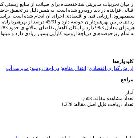
اقبالی فزاینده در دنیا روبه‌رو شده ‏است. به ‏همین‌دلیل در تحقیق ح
سیمینه‏رود، ارزیابی فنی و اقتصادی اجرای آن انجام شده ‏است. بر
زیادی در بین بهره‏برداران حوض
ه
به تمام زیرحوضه‌های دریاچۀ ارومیه کارایی بسیار زیادی دارد و می‏تو
کلیدواژه‌ها
ارزش گذاری اقتصادی
؛
انتقال منافع
؛
دریاچۀ ارومیه‌
؛
مدیریت آب
مراجع
آمار
تعداد مشاهده مقاله: 1,608
تعداد دریافت فایل اصل مقاله: 1,228
سامانه مدیریت نشریات علمی.
طراحی و پیاده سازی از
سیناوب