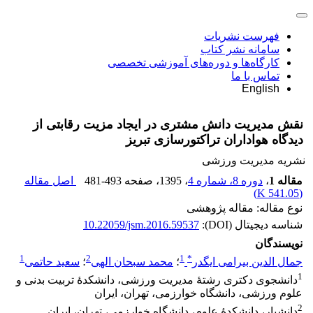
فهرست نشریات
سامانه نشر کتاب
کارگاه‌ها و دوره‌های آموزشی تخصصی
تماس با ما
English
نقش مدیریت دانش مشتری در ایجاد مزیت رقابتی از
دیدگاه هواداران تراکتورسازی تبریز
نشریه مدیریت ورزشی
مقاله 1
،
دوره 8، شماره 4
، 1395
، صفحه
481-493
اصل مقاله
)
541.05 K
(
نوع مقاله: مقاله پژوهشی
شناسه دیجیتال (DOI):
10.22059/jsm.2016.59537
نویسندگان
1
2
1
*
جمال الدین بیرامی ایگدر
؛
محمد سبحان الهی
؛
سعید حاتمی
1
دانشجوی دکتری رشتۀ مدیریت ورزشی، دانشکدۀ تربیت بدنی و
علوم ورزشی، دانشگاه خوارزمی، تهران، ایران
2
دانشیار، دانشکدۀ علوم، دانشگاه خوارزمی، تهران، ایران