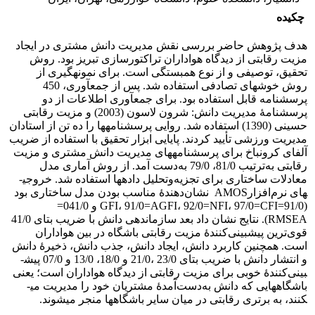
چکیده
هدف پژوهش حاضر بررسی نقش مدیریت دانش مشتری در ایجاد
مزیت رقابتی از دیدگاه هواداران تراکتورسازی تبریز بود. روش
تحقیق، توصیفی و از نوع همبستگی است. برای نمونه­گیری از
روش خوشه­ای تصادفی استفاده شد. پس از جمع­آوری، 450
پرسشنامه قابل استفاده بود. برای جمع­آوری اطلاعات از دو
پرسشنامۀ مدیریت دانش: شرون لاسون (2003) و مزیت رقابتی
حسینی (1390) استفاده شد. روایی پرسشنامه­ها را ده تن از استادان
مدیریت ورزشی تأیید کردند. پایایی ابزار تحقیق با استفاده از ضریب
آلفای کرونباخ برای پرسشنامه­های مدیریت دانش مشتری و مزیت
رقابتی به‌ترتیب 81/0، 79/0 به‌دست آمد. از روش آماری مدل
معادلات ساختاری برای تجزیه‌وتحلیل داده­ها استفاده شد. خروجی­
های نرم‌افزارAMOS نشان‌دهندۀ مناسب بودن مدل ساختاری بود
(91/0=GFI، 91/0=AGFI، 92/0=NFI، 97/0=CFI و 041/0=
RMSEA). نتایج نشان داد بعد سازماندهی دانش با ضریب بتای 41/0
قوی‌ترین پیش­بینی‌کنندۀ مزیت رقابتی باشگاه در بین هواداران
است. همچنین کاربرد دانش، ایجاد دانش، جذب دانش، ذخیرۀ دانش
و انتشار دانش با ضریب بتای 23/0 ،21/0 و 18/0، 13/0 و 07/0 پیش­
بینی‌کنندۀ خوبی برای مزیت رقابتی از دیدگاه هواداران است؛ یعنی
باشگاه­هایی که دانش به‌دست‌آمدۀ مشتریان خود را مدیریت می­
کنند، به برتری رقابتی در میان سایر باشگاه­ها منجر می­شوند.