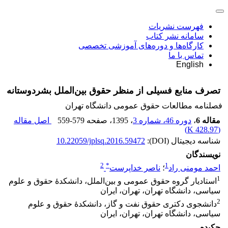
فهرست نشریات
سامانه نشر کتاب
کارگاه‌ها و دوره‌های آموزشی تخصصی
تماس با ما
English
تصرف منابع فسیلی از منظر حقوق بین‌الملل بشردوستانه
فصلنامه مطالعات حقوق عمومی دانشگاه تهران
مقاله 6
،
دوره 46، شماره 3
، 1395
، صفحه
559-579
اصل مقاله
)
428.97 K
(
شناسه دیجیتال (DOI):
10.22059/jplsq.2016.59472
نویسندگان
2
*
1
احمد مومنی راد
؛
ناصر خداپرست
1
استادیار گروه حقوق عمومی و بین‌الملل، دانشکدۀ حقوق و علوم
سیاسی، دانشگاه تهران، تهران، ایران
2
دانشجوی دکتری حقوق نفت و گاز، دانشکدۀ حقوق و علوم
سیاسی، دانشگاه تهران، تهران، ایران
چکیده