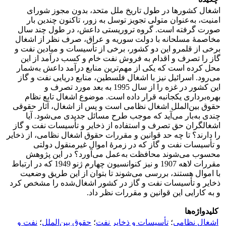
اشغال کشورها در طول تاریخ ملل متحد، بدون مجوز شورای
امنیت، به‌عنوان متولی تجویز توسل به زور، تاکنون چندین بار
صورت گرفته است. گروه تروریستی داعش، در طول چند سال
مخاصمۀ مسلحانه با دولت سوریه و عراق، صرف نظر از اشغال
برخی از قلمرو این دو کشور، برخی از تأسیسات و میادین نفت و
گاز را تصرف و اقدام به فروش نفت خام و کسب درآمد از این
محل کرده است که یکی از مهم‌ترین منابع درآمد داعش به‌شمار
می‌رود. اسرائیل نیز با اشغال فلسطین، منابع دریایی نفت و گاز
این کشور در غزه را از سال 1995 به بعد مورد تصرف و
بهره‌برداری یکجانبه قرار داده است. موضوع اشغال تابع نظام
حقوق بین‌الملل اشغال نظامی است و پس از اشغال، آثار حقوقی
چندی به‌بار می‌آید که موجب طرح مسائل جدیدی می‌شود. آیا
اشغالگران حق تصرف و استفاده از ذخایر و تأسیسات نفت و گاز
را دارند؟ تا چه حد قوانین و مقررات حقوق اشغال نظامی، از ذخایر
و تأسیسات نفت و گاز که در زمرۀ اموال غیرمنقول دولتی
محسوب می‌‌شوند محافظت به‌عمل می‌آورد؟ در این پژوهش
مقررات لاهه 1907 و نیز کنوانسیون چهارم ژنو 1949 که در ارتباط
با اموال هستند، بررسی می‌شوند تا بتوان از این طریق وضعیت
ذخایر و تأسیسات نفت و گاز در کشور اشغال‌شده را مشخص کرد
و به کارایی این قوانین و مقررات نظر داد.
کلیدواژه‌ها
اشغال نظامی
؛
تأسیسات و ذخایر نفت
؛
حقوق بین‌الملل
؛
نفت و