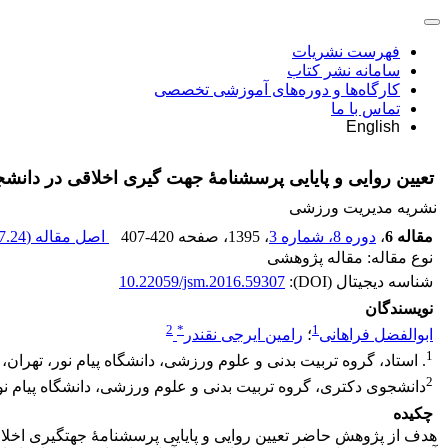
فهرست نشریات
سامانه نشر کتاب
کارگاه‌ها و دوره‌های آموزشی تخصصی
تماس با ما
English
تعیین روایی و پایایی پرسشنامۀ جهت گیری اخلاقی در دانش
نشریه مدیریت ورزشی
مقاله 6
،
دوره 8، شماره 3
، 1395
، صفحه
407-420
اصل مقاله (
.24 K
نوع مقاله: مقاله پژوهشی
شناسه دیجیتال (DOI):
10.22059/jsm.2016.59307
نویسندگان
2
*
1
ابوالفضل فراهانی
؛
رامین ایرجی نقندر
1
. استاد، گروه تربیت بدنی و علوم ورزشی، دانشگاه پیام نور، تهران، 
2
دانشجوی دکتری، گروه تربیت بدنی و علوم ورزشی، دانشگاه پیام نور
چکیده