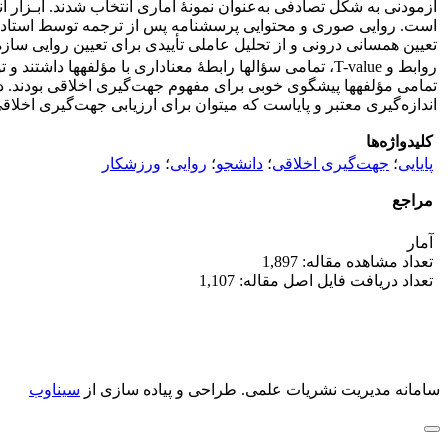
است. روایی صوری و محتوایی پرسشنامه پس از ترجمه توسط استادان م
روابط و T-value، تمامی سؤال­ها رابطۀ معناداری با مؤلفه­ها داشتند و توانستند پیشگوی خوبی برای مؤلفۀ خود باشند. شاخـص­های نسبت x
تمامی مؤلفه­ها پیشگوی خوبی برای مفهوم جهت‌گیری اخلاقی بودند. د
اندازه‌گیری معتبر و پایاست که می­توان برای ارزیابی جهت‌گیری اخلاقی
کلیدواژه‌ها
پایایی
؛
جهت‌گیری اخلاقی
؛
دانشجو
؛
روایی
؛
ورزشکار
مراجع
آمار
تعداد مشاهده مقاله: 1,897
تعداد دریافت فایل اصل مقاله: 1,107
سامانه مدیریت نشریات علمی.
طراحی و پیاده سازی از
سیناوب