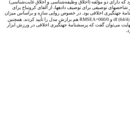
به شکل تصادفی به‌عنوان نمونۀ آماری انتخاب شدند. ابـزار اندازه­گیری پرسشنامۀ 14 سؤالی جهت­گیری اخلاقی (میلتیادیس، 2010) بود که دارای دو مؤلفه (اخلاق وظیفه‌شناسی و اخلاق غایت‌شناسی)
اخص­های توصیفی برای توصیف داده­ها، از آلفای کرونباخ برای
املی تأییدی برای تعیین روایی سازه استفاده شد. یافته­ها نشان‌دهندۀ همسانی درونی (72/0=α) برای پرسشنامۀ جهت­گیری اخلاقی بود. در خصوص روایی سازه و براساس میزان
به df (64/4) و 060/0=RMSEA هم برازش مدل­ را تأیید کردند. همچنین
نهایت می‌توان گفت که پرسشنامۀ جهت­گیری اخلاقی در ورزش ابزار
د.