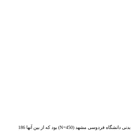
هدف از پژوهش حاضر تعیین روایی و پایایی پرسشنامۀ جهت­گیری اخلاقی در دانشجویان ورزشکار بود. جامعۀ آماری شامل دانشجویان تربیت بدنی دانشگاه فردوسی مشهد (450=N) بود که از بین آنها 186