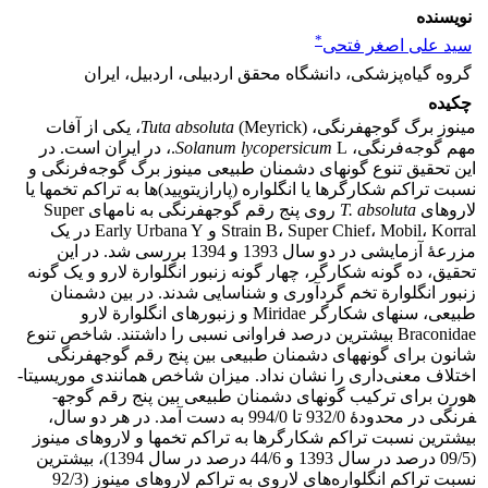
نویسنده
*
سید علی اصغر فتحی
گروه گیاه‌پزشکی، دانشگاه محقق اردبیلی، اردبیل، ایران
چکیده
مینوز برگ گوجه­فرنگی،
Tuta absoluta
(Meyrick)، یکی از آفات
مهم گوجه‌فرنگی،
Solanum lycopersicum
L.، در ایران است. در
این تحقیق تنوع گونه­ای دشمنان طبیعی مینوز برگ گوجه‌فرنگی و
نسبت تراکم شکارگرها یا انگلواره (پارازیتویید)ها به تراکم تخم­ها یا
لاروهای
T. absoluta
روی پنج رقم گوجه­فرنگی به نام­های Super
Strain B، Super Chief، Mobil، Korral و Early Urbana Y در یک
مزرعۀ آزمایشی در دو سال 1393 و 1394 بررسی شد. در این
تحقیق، ده گونه شکارگر، چهار گونه زنبور انگلوارة لارو و یک گونه
زنبور انگلوارة تخم گرد­آوری و شناسایی شدند. در بین دشمنان
طبیعی، سن­های شکارگر Miridae و زنبورهای انگلوارة لارو
Braconidae بیشترین درصد فراوانی نسبی را داشتند. شاخص تنوع
شانون برای گونه­های دشمنان طبیعی بین پنج رقم گوجه­فرنگی
اختلاف معنی‌داری را نشان نداد. میزان شاخص همانندی موریسیتا-
هورن برای ترکیب گونه­ای دشمنان طبیعی بین پنج رقم­ گوجه­
فرنگی در محدودۀ 932/0 تا 994/0 به دست آمد. در هر دو سال،
بیشترین نسبت تراکم شکارگرها به تراکم تخم­ها و لاروهای مینوز
(09/5 درصد در سال 1393 و 44/6 درصد در سال 1394)، بیشترین
نسبت تراکم انگلواره‌های لاروی به تراکم لاروهای مینوز (92/3