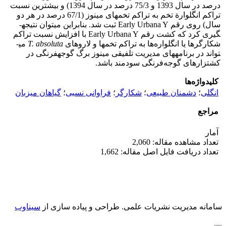
درصد در سال 1393 و 75/3 درصد در سال 1394) و بیشترین نسبت
تراکم انگلوارة تخم­ به تراکم تخم­های مینوز (67/1 درصد در هر دو
سال) روی رقم Early Urbana Y ثبت شد. بنابراین می­توان نتیجه­
گیری کرد که کشت رقم Early Urbana Y با افزایش نسبت تراکم
شکارگرها یا انگلواره‌ها به تراکم تخم­ها و لاروهای
T. absoluta
می­
تواند در برنامه­های مدیریت تلفیقی مینوز برگ گوجه­فرنگی در
کشتزارهای گوجه‌فرنگی سودمند باشد.
کلیدواژه‌ها
انگلی
؛
دشمنان طبیعی
؛
شکارگر
؛
فراوانی نسبی
؛
گیاهان میزبان
مراجع
آمار
تعداد مشاهده مقاله: 2,060
تعداد دریافت فایل اصل مقاله: 1,662
سامانه مدیریت نشریات علمی.
طراحی و پیاده سازی از
سیناوب