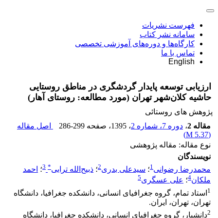
فهرست نشریات
سامانه نشر کتاب
کارگاه‌ها و دوره‌های آموزشی تخصصی
تماس با ما
English
ارزیابی توسعه پایدار گردشگری در مناطق روستایی
حاشیه کلان‌شهر تهران (مورد مطالعه: روستای آهار)
پژوهش های روستائی
مقاله 2
،
دوره 7، شماره 2
، 1395
، صفحه
286-299
اصل مقاله
)
5.37 M
(
نوع مقاله: مقاله پژوهشی
نویسندگان
3
*
2
1
محمدرضا رضوانی
؛
سیدعلی بدری
؛
ذبیح‌الله ترابی
؛
احمد
5
4
ملکان
؛
علی عسگری
1
استاد تمام، گروه جغرافیای انسانی، دانشکده جغرافیا، دانشگاه
تهران، تهران، ایران.
2
دانشیار، گروه جغرافیای انسانی، دانشکده جغرافیا، دانشگاه