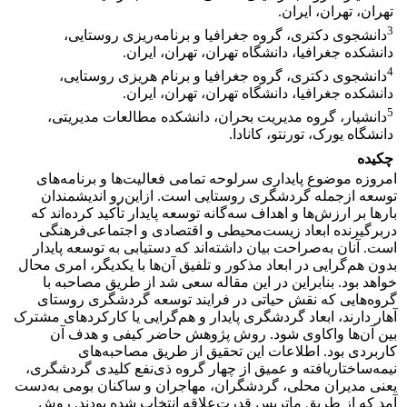
تهران، تهران، ایران.
3
دانشجوی دکتری، گروه جغرافیا و برنامه‌ریزی روستایی،
دانشکده جغرافیا، دانشگاه تهران، تهران، ایران.
4
دانشجوی دکتری، گروه جغرافیا و برنام هریزی روستایی،
دانشکده جغرافیا، دانشگاه تهران، تهران، ایران.
5
دانشیار، گروه مدیریت بحران، دانشکده مطالعات مدیریتی،
دانشگاه یورک، تورنتو، کانادا.
چکیده
امروزه موضوع پایداری سرلوحه تمامی فعالیت‌ها و برنامه‌های
توسعه ازجمله گردشگری روستایی است. ازاین‌رو اندیشمندان
بارها بر ارزش‌ها و اهداف سه‌گانه توسعه پایدار تأکید کرده‌اند که
دربرگیرنده ابعاد زیست‌محیطی و اقتصادی و اجتماعی‌فرهنگی
است. آنان به‌صراحت بیان داشته‌اند که دستیابی به توسعه پایدار
بدون هم‌گرایی در ابعاد مذکور و تلفیق آن‌ها با یکدیگر، امری محال
خواهد بود. بنابراین در این مقاله سعی شد از طریق مصاحبه با
گروه‌هایی که نقش حیاتی در فرایند توسعه گردشگری روستای
آهار دارند، ابعاد گردشگری پایدار و هم‌گرایی یا کارکردهای مشترک
بین آن‌ها واکاوی شود. روش پژوهش حاضر کیفی و هدف آن
کاربردی بود. اطلاعات این تحقیق از طریق مصاحبه‌های
نیمه‌ساختاریافته و عمیق از چهار گروه ذی‌نفع کلیدی گردشگری،
یعنی مدیران محلی، گردشگران، مهاجران و ساکنان بومی به‌دست
آمد که از طریق ماتریس قدرت‌علاقه انتخاب شده بودند. روش