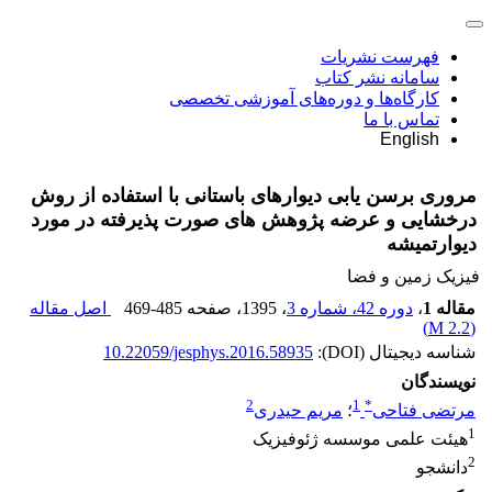
فهرست نشریات
سامانه نشر کتاب
کارگاه‌ها و دوره‌های آموزشی تخصصی
تماس با ما
English
مروری برسن یابی دیوارهای باستانی با استفاده از روش
درخشایی و عرضه پژوهش های صورت پذیرفته در مورد
دیوارتمیشه
فیزیک زمین و فضا
مقاله 1
،
دوره 42، شماره 3
، 1395
، صفحه
469-485
اصل مقاله
)
2.2 M
(
شناسه دیجیتال (DOI):
10.22059/jesphys.2016.58935
نویسندگان
2
1
*
مرتضی فتاحی
؛
مریم حیدری
1
هیئت علمی موسسه ژئوفیزیک
2
دانشجو