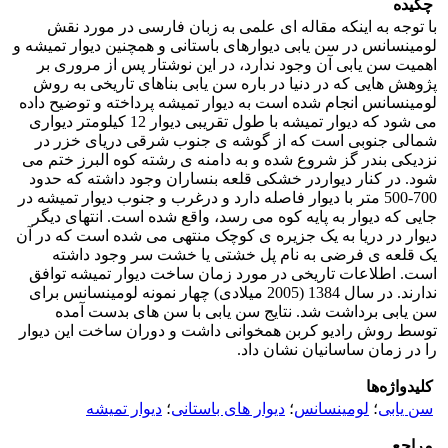
چکیده
با توجه به اینکه مقاله ای علمی به زبان فارسی در مورد نقش
لومینسانس در سن یابی دیوارهای باستانی و همچنین دیوار تمیشه و
اهمیت سن یابی آن وجود ندارد، در این نوشتار پس از مروری بر
پژوهش هایی که در دنیا در باره سن یابی بناهای تاریخی به روش
لومینسانس انجام شده است به دیوار تمیشه پرداخته و توضیح داده
می شود که دیوار تمیشه با طول تقریبی دیوار 12 کیلومتر دیواری
شمالی جنوبی است که از گوشه ی جنوب شرقی دریای خزر در
نزدیکی بندر گز شروع شده و به دامنه ی رشته کوه البرز ختم می
شود. در کنار دیواردر خشکی قلعه بنساران وجود داشته که حدود
700-500 متر با دیوار فاصله دارد و درغرب و جنوب دیوار تمیشه در
جایی که دیوار به پایه کوه می رسد، واقع شده است. انتهای دیگر
دیوار در دریا به یک جزیره ی کوچک منتهی می شده است که در آن
یک قلعه ی فرضی به نام پل خشتی یا خشت سر وجود داشته
است. اطلاعات تاریخی در مورد زمان ساخت دیوار تمیشه توافق
ندارند. در سال 1384 (2005 میلادی) چهار نمونه لومینسانس برای
سن یابی برداشت شد. نتایج سن یابی با سن های بدست آمده
توسط روش رادیو کربن همخوانی داشت و دوران ساخت این دیوار
را در زمان ساسانیان نشان داد.
کلیدواژه‌ها
سن یابی
؛
لومینسانس
؛
دیوار های باستانی
؛
دیوار تمیشه
مراجع