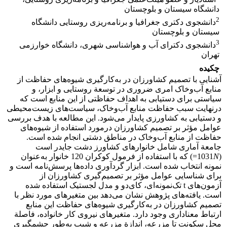
دانشگاه سیستان و بلوچستان
2
دانشجوی دکتری جغرافیا و برنامه‌ریزی روستایی دانشگاه
سیستان و بلوچستان
3
دانشجوی دکترای آب و هواشناسی شهری، دانشگاه خوارزمی
تهران
چکیده
آشنایی با تصمیم کشاورزان در به‌کارگیری شیوه‌های حفاظت از
منابع آب‌وخاک امری ضروری در توسعة روستایی و ابزار، و
سیاستی برای دستیابی به اهداف حفاظتی از این منابع است که
درنهایت سبب حفاظت منابع آب‌وخاک، سیاست‌های زیست‌محیطی
و دستیابی به کشاورزی پایدار می‌شود. این مطالعه با هدف بررسی
عوامل مؤثر بر تصمیم کشاورزان درمورد استفاده از شیوه‌های
حفاظت از منابع آب‌وخاک در مناطق دشتی انجام شده است.
جامعة آماری شامل خانوارهای کشاورز دشت جایدر است
(1031
N
=) که با استفاده از فرمول کوکران 120 خانوار به‌عنوان
نمونه انتخاب شده است. ابزار گردآوری داده‌ها پرسش‌نامه است و
برای شناسایی عوامل مؤثر بر تصمیم‌گیری کشاورزان از
آزمون‌های t تک‌نمونه‌ای، کای‌دو و مدل لجستیک استفاده شده
است. یافته‌های پژوهش نشان می‌دهد بین متغیرهای مورد نظر با
تصمیم کشاورزان در به‌کارگیری شیوه‌های حفاظت این منابع
ارتباط معنا‌داری وجود دارد. متغیرهای نیروی کار خانواده، فاصلة
محل سکونت تا مزرعه، اندازة مزرعه و شیب به‌طور چشمگیری