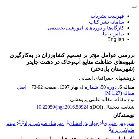
فهرست نشریات
سامانه نشر کتاب
کارگاه‌ها و دوره‌های آموزشی تخصصی
تماس با ما
English
بررسی عوامل مؤثر بر تصمیم کشاورزان در به‌کارگیری
شیوه‌های حفاظت منابع آب‌وخاک در دشت جایدر
(شهرستان پل‌دختر)
پژوهشهای جغرافیای انسانی
مقاله 6
،
دوره 50، شماره 1
، بهار 1397
، صفحه
73-92
اصل
مقاله (
1.27 M
)
نوع مقاله: مقاله علمی پژوهشی
شناسه دیجیتال (DOI):
10.22059/jhgr.2016.58924
نویسندگان
2
*
1
1
سیروس قنبری
؛
جواد بذرافشان
؛
مهرشاد طولابی نژاد
؛
میثم
3
طولابی نژاد
1
استادیار و عضو هیئت‌علمی جغرافیا و برنامه‌ریزی روستایی،