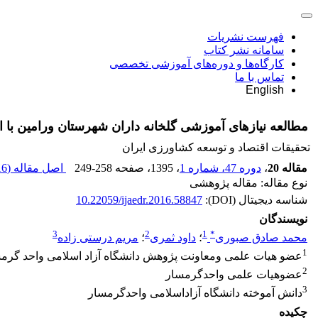
فهرست نشریات
سامانه نشر کتاب
کارگاه‌ها و دوره‌های آموزشی تخصصی
تماس با ما
English
مطالعه نیازهای آموزشی گلخانه داران شهرستان ورامین با ا
تحقیقات اقتصاد و توسعه کشاورزی ایران
مقاله 20
،
دوره 47، شماره 1
، 1395
، صفحه
249-258
اصل مقاله (
 K
نوع مقاله: مقاله پژوهشی
شناسه دیجیتال (DOI):
10.22059/ijaedr.2016.58847
نویسندگان
3
2
1
*
محمد صادق صبوری
؛
داود ثمری
؛
مریم درستی زاده
1
عضو هیات علمی ومعاونت پژوهش دانشگاه آزاد اسلامی واحد گرم
2
عضوهیات علمی واحدگرمسار
3
دانش آموخته دانشگاه آزاداسلامی واحدگرمسار
چکیده