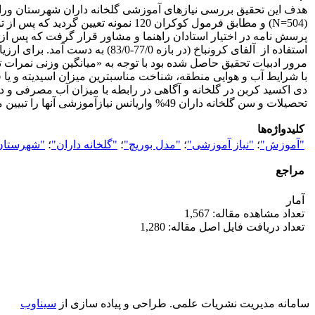
هدف این تحقیق بررسی نیازهای آموزشی گلخانه داران شهرستان ورام
پرسش نامه در اختیار استادان راهنما و مشاور قرار گرفت که پس از ا
مرور ادبیات تحقیق حاصل شده بود با توجه به «میانگین وزنی نمرات ت
با شرایط آب و هوایی منطقه، شناخت مناسب­ترین میزان اسیدیته و
تحصیلات و سن گلخانه داران 49% واریانس نیازآموزشی آنها را تبیین می­کنند.
کلیدواژه‌ها
"آموزش"
؛
"نیاز آموزشی"
؛
"مدل بوریچ"
؛
"گلخانه داران"
؛
"شهرستان
مراجع
آمار
تعداد مشاهده مقاله: 1,567
تعداد دریافت فایل اصل مقاله: 1,280
سامانه مدیریت نشریات علمی.
طراحی و پیاده سازی از
سیناوب