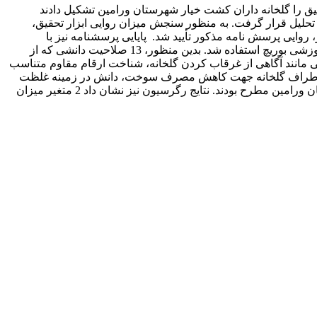
ق را گلخانه داران کشت خیار شهرستان ورامین تشکیل دادند
، تعداد 116 پرسشنامه صحیح جمع­آوری و مورد تجزیه و تحلیل قرار گرفت. به منظور سنجش میزان روایی ابزار تحقیق،
روایی پرسش نامه مذکور تأیید شد. پایایی پرسشنامه نیز با
استفاده از آلفای کرونباخ (در بازه 77/0-83/0) به دست آمد. برای ارزیابی نیازهای آموزشی گلخانه داران با اقتباس از مدل ارزیابی نیازهای آموزشی بوریچ استفاده شد. بدین منظور، 13 صلاحیت دانشی که از
تی مانند آگاهی از غرقاب کردن گلخانه، شناخت ارقام مقاوم متناسب
ن در اطراف گلخانه جهت کاهش مصرف سوخت، دانش در زمینه غلظت
دی اکسید کربن در گلخانه و آگاهی در رابطه با میزان آب مصرفی و دفعات آبیاری به عنوان مهم­ترین نیازهای آموزشی گلخانه داران شهرستان ورامین مطرح بودند. نتایج رگرسیون نیز نشان داد 2 متغیر میزان