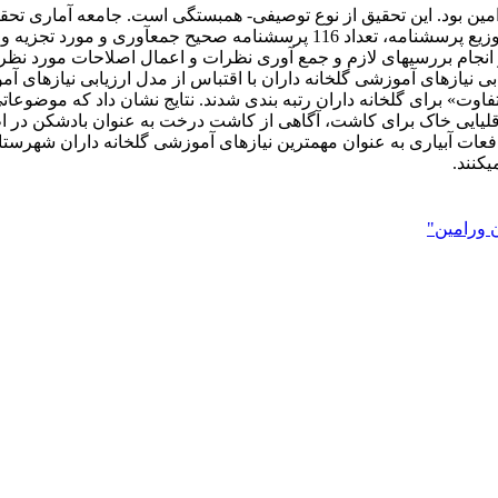
ین بود. این تحقیق از نوع توصیفی- همبستگی است. جامعه آماری تحقی
(504=N) و مطابق فرمول کوکران 120 نمونه تعیین گردید که پس از توزیع پرسشنامه
نجام بررسی­های لازم و جمع آوری نظرات و اعمال اصلاحات مورد نظر، 
فاوت» برای گلخانه داران رتبه بندی شدند. نتایج نشان داد که موضوعا
 یا قلیایی خاک برای کاشت، آگاهی از کاشت درخت به عنوان بادشک
 ورامین"