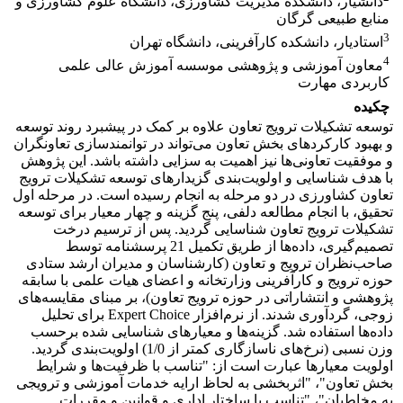
دانشیار، دانشکده مدیریت کشاورزی، دانشگاه علوم کشاورزی و
منابع طبیعی گرگان
3
استادیار، دانشکده کارآفرینی، دانشگاه تهران
4
معاون آموزشی و پژوهشی موسسه آموزش عالی علمی
کاربردی مهارت
چکیده
توسعه تشکیلات ترویج تعاون علاوه بر کمک در پیشبرد روند توسعه
و بهبود کارکردهای بخش تعاون می‌تواند در توانمندسازی تعاونگران
و موفقیت تعاونی‌ها نیز اهمیت به سزایی داشته باشد. این پژوهش
با هدف شناسایی و اولویت‌بندی گزیدارهای توسعه تشکیلات ترویج
تعاون کشاورزی در دو مرحله به انجام رسیده است. در مرحله اول
تحقیق، با انجام مطالعه دلفی، پنج گزینه و چهار معیار برای توسعه
تشکیلات ترویج تعاون شناسایی گردید. پس از ترسیم درخت
تصمیم‌گیری، داده‌ها از طریق تکمیل 21 پرسشنامه توسط
صاحب‌نظران ترویج و تعاون (کارشناسان و مدیران ارشد ستادی
حوزه ترویج و کارآفرینی وزارتخانه و اعضای هیات علمی با سابقه
پژوهشی و انتشاراتی در حوزه ترویج تعاون)، بر مبنای مقایسه‌های
زوجی، گردآوری شدند. از نرم‌افزار Expert Choice­ برای تحلیل
داده‌ها استفاده شد. گزینه‌ها و معیارهای شناسایی شده برحسب
وزن نسبی (نرخ‌های ناسازگاری کمتر از 1/0) اولویت‌بندی گردید.
اولویت معیارها عبارت است از: "تناسب با ظرفیت‌ها و شرایط
بخش تعاون"، "اثربخشی به لحاظ ارایه خدمات آموزشی و ترویجی
به مخاطبان"، "تناسب با ساختار اداری و قوانین و مقررات