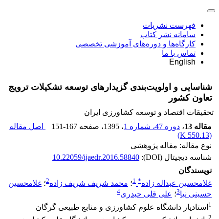
فهرست نشریات
سامانه نشر کتاب
کارگاه‌ها و دوره‌های آموزشی تخصصی
تماس با ما
English
شناسایی و اولویت‌بندی گزیدارهای توسعه تشکیلات ترویج
تعاون کشور
تحقیقات اقتصاد و توسعه کشاورزی ایران
مقاله 13
،
دوره 47، شماره 1
، 1395
، صفحه
151-167
اصل مقاله
)
550.13 K
(
نوع مقاله: مقاله پژوهشی
شناسه دیجیتال (DOI):
10.22059/ijaedr.2016.58840
نویسندگان
2
1
*
غلامحسین عبداله زاده
؛
محمد شریف شریف زاده
؛
غلامحسین
4
3
حسینی نیا
؛
علی قلی حیدری
1
استادیار دانشگاه علوم کشاورزی و منابع طبیعی گرگان
2