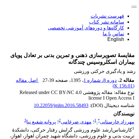
فهرست نشریات
سامانه نشر کتاب
کارگاه‌ها و دوره‌های آموزشی تخصصی
تماس با ما
English
مقایسۀ تصویرسازی ذهنی و تمرین بدنی بر تعادل پویای
بیماران اسکلروسیس چندگانه
رشد و یادگیری حرکتی ورزشی
مقاله 2
،
دوره 8، شماره 1
، 1395
، صفحه
27-39
اصل مقاله
)
156.01 K
(
نوع مقاله: مقاله پژوهشی Released under CC BY-NC 4.0
license I Open Access I
شناسه دیجیتال (DOI):
10.22059/jmlm.2016.58493
نویسندگان
3
2
1
*
مهرزاد خارستانی
؛
مهدی ضرغامی
؛
پروانه شفیع نیا
1
کارشناس‌ارشد علوم ورزشی گرایش رفتار حرکتی، دانشکدۀ
تربیت بدنی و علوم ورزشی، دانشگاه شهید چمران اهواز، اهواز،