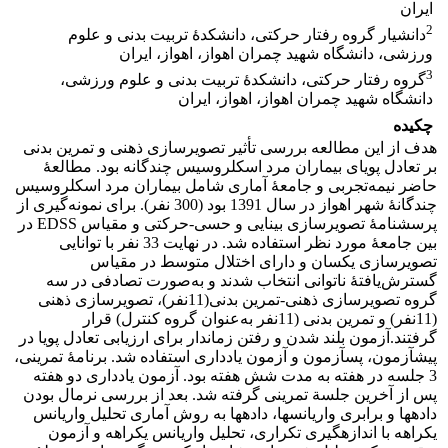
ایران
2
دانشیار گروه رفتار حرکتی، دانشکدۀ تربیت بدنی و علوم
ورزشی، دانشگاه شهید چمران اهواز، اهواز، ایران
3
گروه رفتار حرکتی، دانشکدۀ تربیت بدنی و علوم ورزشی،
دانشگاه شهید چمران اهواز، اهواز، ایران
چکیده
هدف از این مطالعه بررسی تأثیر تصویرسازی ­ذهنی و تمرین­ بدنی
بر تعادل پویای بیماران مرد اسکلروسیس چندگانه بود. مطالعۀ
حاضر نیمه‌تجربی و جامعۀ آماری شامل بیماران مرد اسکلروسیس
چندگانۀ شهر اهواز در سال 1391 بود (300 نفر). برای نمونه‌گیری از
پرسشنامۀ تصویرسازی بینایی و حسی-حرکتی و مقیاس EDSS در
بین جامعۀ مورد نظر استفاده شد. در نهایت 33 نفر با توانایی
تصویرسازی یکسان و دارای اختلال متوسط در مقیاس
گسترش‌یافتۀ ناتوانی انتخاب شدند و به‌صورت تصادفی در سه
گروه تصویرسازی ­ذهنی-تمرین ­بدنی(11نفر)، تصویرسازی­ ذهنی
(11نفر) و تمرین ­بدنی (11نفر به‌عنوان گروه کنترل) قرار
گرفتند.آزمون بلند شدن و رفتن زماندار برای ارزیابی تعادل پویا در
پیش­آزمون، پس­آزمون و آزمون یادداری استفاده شد. برنامۀ تمرینی،
3 جلسه در هفته به مدت شش هفته بود. آزمون یادداری دو هفته
پس از آخرین جلسة تمرینی گرفته شد. بعد از بررسی نرمال بودن
داده­ها و برابری واریانس­ها، داده­ها به روش آماری تحلیل واریانس
یکراهه با اندازه­گیری تکراری، تحلیل واریانس یکراهه و آزمون