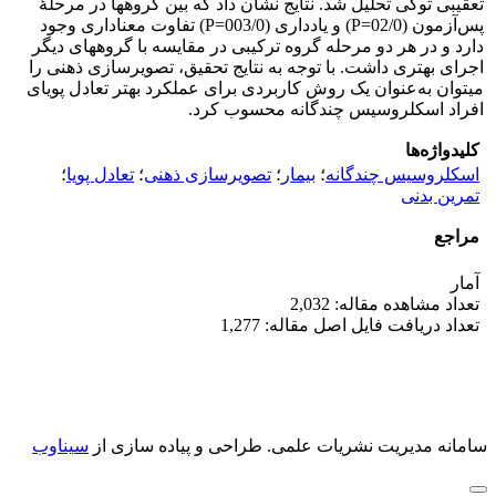
تعقیبی توکی تحلیل شد. نتایج نشان داد که بین گروه­ها در مرحلۀ
پس‌آزمون (02/0=P) و یادداری (003/0=P) تفاوت معنا­داری وجود
دارد و در هر دو مرحله گروه ترکیبی در مقایسه با گروه­های دیگر
اجرای بهتری داشت. با توجه به نتایج تحقیق، تصویرسازی ­ذهنی را
می­توان به‌عنوان یک روش کاربردی برای عملکرد بهتر تعادل پویای
افراد اسکلروسیس چندگانه محسوب کرد.
کلیدواژه‌ها
اسکلروسیس چندگانه
؛
بیمار
؛
تصویرسازی ذهنی
؛
تعادل پویا
؛
تمرین بدنی
مراجع
آمار
تعداد مشاهده مقاله: 2,032
تعداد دریافت فایل اصل مقاله: 1,277
سامانه مدیریت نشریات علمی.
طراحی و پیاده سازی از
سیناوب