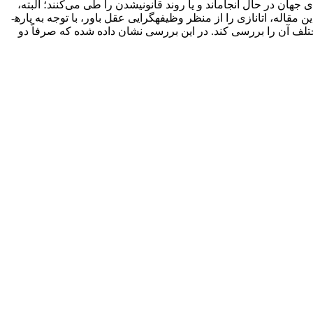
ان در حال انجام­اند و یا روند قانونی­شدن را طی می‌کنند؛ البته،
این پدیده مخالفان بسیار جدی­ای نیز دارد. در میان بررسی­های پزشکی، فقهی، حقوقی، اخلاقی و...، تحلیل اخلاقی اتانازی جایگاه ویژه­ای دارد. این مقاله، اتانازی را از منظر وظیفه­گرایی عقل باور، با توجه به پاره­
مختلف آن را بررسی کند. در این بررسی نشان داده شده که صرفاً دو