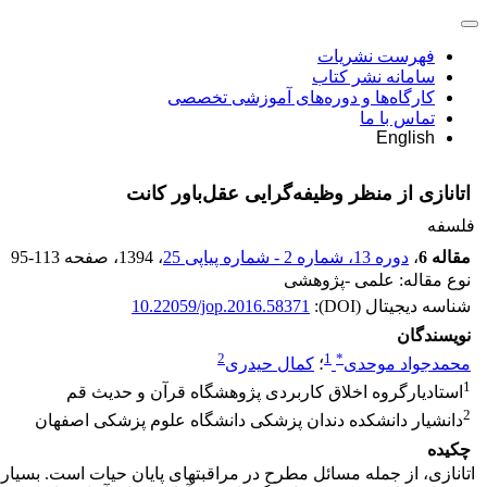
فهرست نشریات
سامانه نشر کتاب
کارگاه‌ها و دوره‌های آموزشی تخصصی
تماس با ما
English
اتانازی از منظر وظیفه‌گرایی عقل‌باور کانت
فلسفه
مقاله 6
،
دوره 13، شماره 2 - شماره پیاپی 25
، 1394
، صفحه
95-113
نوع مقاله: علمی -پژوهشی
شناسه دیجیتال (DOI):
10.22059/jop.2016.58371
نویسندگان
2
1
*
محمدجواد موحدی
؛
کمال حیدری
1
استادیارگروه اخلاق کاربردی پژوهشگاه قرآن و حدیث قم
2
دانشیار دانشکده دندان پزشکی دانشگاه علوم پزشکی اصفهان
چکیده
اتانازی، از جمله مسائل مطرح در مراقبت­های پایان حیات است. بسیاری 