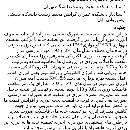
2
استاد دانشکده محیط زیست دانشگاه تهران
3
استادیار دانشکده عمران گرایش محیط زیست دانشگاه صنعتی
نوشیروانی بابل
چکیده
در این تحقیق تصفیه خانه شهرک صنعتی نصیر آباد از لحاظ مصرف
انرژی مورد ارزیابی قرار گرفت، این تصفیه خانه با ترکیب سیستم
بیهوازی UABRو هوازیIFAS فعالیت می کند،قبض برق مصرفی
در ماه های مختلف سال های 1391و 1392مورد بررسی قرار
گرفت و متوسط انرژی الکتریکی مصرفی روزانه به ازای یک متر
مکعب فاضلاب ورودی در این سال ها محاسبه شدکه به ترتیب
9.42 و 9.73 بوده است، از طرفی تجهیزات الکترومکانیکی تصفیه
خانه ارزیابی شد و انرژی الکتریکی روزانه موثر یعنی انرژی که در
عمل تصفیه بهره برداری می شد Kwh 5.6 بدست آمد، میزان
انرژی غیر موثر در سال های 1391 و 1392 به ازای یک متر مکعب
فاضلاب ورودی 3.82 و 4.13 بوده است، در نهایت این نتیجه حاصل
شد که مدیریت مصرف انرژی در تصفیه خانه نصیرآباد به درستی
صورت نمی گیرد، با توجه به اهمیت بحث انرژی و افزایش قیمت ها
و کاهش منابع تولید انرژی باید اقدامات مدیریتی موثری جهت
کاهش مصرف انرژی در تصفیه خانه های فاضلاب صورت پذیرد
همچنین متخصصان و طراحان تصفیه خانه های آب و فاضلاب باید
در طرح های پیشنهادی خود برای اجرای تصفیه خانه ها به انرژی بر
بودن فرایند ها همراه با کارایی مناسب بیشتر توجه نمایند.