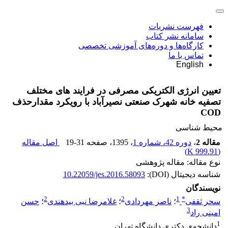
فهرست نشریات
سامانه نشر کتاب
کارگاه‌ها و دوره‌های آموزشی تخصصی
تماس با ما
English
تعیین انرژی الکتریکی مصرفی در فرایند های مختلف
تصفیه خانه شهرک صنعتی نصیرآباد با رویکرد مقدارحذف
COD
محیط شناسی
مقاله 2
،
دوره 42، شماره 1
، 1395
، صفحه
19-31
اصل مقاله
)
999.91 K
(
نوع مقاله: مقاله پژوهشی
شناسه دیجیتال (DOI):
10.22059/jes.2016.58093
نویسندگان
2
2
1
*
سحر ثقفی
؛
ناصر مهردادی
؛
غلامرضا نبی بیدهندی
؛
حسن
3
امینی راد
1
دانشجوی دکتری دانشگاه تهران