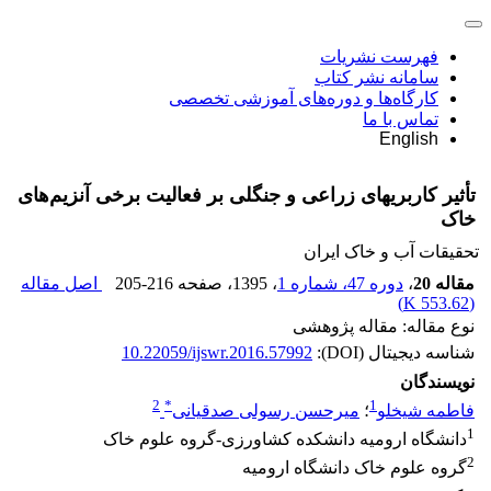
فهرست نشریات
سامانه نشر کتاب
کارگاه‌ها و دوره‌های آموزشی تخصصی
تماس با ما
English
تأثیر کاربری‏های زراعی و جنگلی بر فعالیت برخی آنزیم‌های
خاک‏
تحقیقات آب و خاک ایران
مقاله 20
،
دوره 47، شماره 1
، 1395
، صفحه
205-216
اصل مقاله
)
553.62 K
(
نوع مقاله: مقاله پژوهشی
شناسه دیجیتال (DOI):
10.22059/ijswr.2016.57992
نویسندگان
2
*
1
فاطمه شیخلو
؛
میرحسن رسولی صدقیانی
1
دانشگاه ارومیه دانشکده کشاورزی-گروه علوم خاک
2
گروه علوم خاک دانشگاه ارومیه