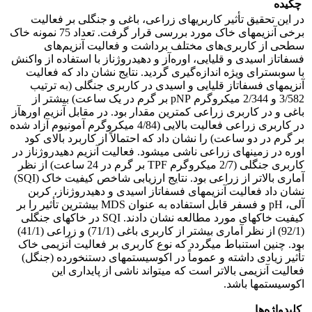
چکیده
در این تحقیق تأثیر کاربری‏های زراعی، باغی و جنگلی بر فعالیت
برخی آنزیمهای خاک‏ مورد بررسی قرار گرفت. تعداد 75 نمونه خاک
سطحی از کاربری‌های مختلف برداشت و فعالیت آنزیم‌های
فسفاتاز اسیدی و قلیایی، اوره‌آز و دهیدروژناز با استفاده از واکنش
با سوبسترای ویژه اندازه‌گیری گردید. نتایج نشان داد که فعالیت
آنزیم‏های فسفاتاز قلیایی و اسیدی در کاربری جنگلی (به ترتیب
3/582 و 2/344 میکروگرم pNP بر گرم در یک ساعت) بیشتر از
باغی و در کاربری زراعی کمترین مقدار بود. در مقابل آنزیم اور‏ه‏آز
در کاربری زراعی فعالیت بالایی (4/84 میکروگرم آمونیوم آزاد شده
بر گرم در دو ساعت) را نشان داد که احتمالاً از کاربرد بالای کود
اوره در زمین‏های زراعی ناشی می‏شود. فعالیت آنزیم دهیدروژناز در
کاربری جنگلی (2/7 میکروگرم TPF بر گرم در 24 ساعت) از نظر
آماری بالاتر از زراعی بود. نتایج ارزیابی شاخص کیفیت خاک (SQI)
نشان داد فعالیت آنزیم‏های فسفاتاز اسیدی و دهیدروژناز، کربن
آلی، pH و فسفر قابل استفاده به عنوان MDS بیشترین تأثیر را بر
کیفیت خاک‏های مورد مطالعه نشان دادند. SQI در خاک‏های جنگلی
(92/1) از نظر آماری بیشتر از کاربری باغی (71/1) و زراعی (41/1)
بود. چنین استنباط می‏گردد که نوع کاربری بر فعالیت آنزیمی خاک
تأثیر زیادی داشته و عموماً در اکوسیستم‏های دست‏نخورده (جنگل)
فعالیت آنزیمی بالاتر است که می‏تواند ناشی از پایداری این
اکوسیستم‏ها باشد.
کلیدواژه‌ها