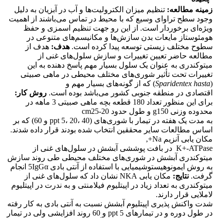
زمینه مطالعه:
تنظیم میزان الکترولیت‌ها و آب در آبزیان به دلیل
وجود سطح تراوای وسیع که با محیط در تماس می‌باشند از اهمیت
ویژه‌ای برخوردار است. از این رو جهت تنظیم اسمزی و حفظ
هومئوستاز مایعات بدن سازش‌ها و مکانیسم‌های متنوعی در
سطوح مختلف زیستی توسعه پیدا کرده است.
هدف:
هدف از
مطالعه حاضر تعیین تغییرات و سازش سلول‌های غنی از
میتوکندری به عنوان یک سلول بسیار مهم پاسخ دهنده به این
تغییرات تحت تأثیر شوری‌های مختلف محیطی در ماهی صبیتی
(
Sparidentex hasta
) که از گونه‌های بسیار مهم و
اقتصادی در منطقه جنوبی کشور می‌باشد بوده است.
روش کار:
برای این منظور تعداد 180 قطعه بچه ماهی صبیتی 3 ماهه در
محدوده وزنی g‌150 و طول حدود cm‌25-20
به مدت یک هفته در تیمار با شوری‌های (ppt 5، 20، 40 و 60) که بر
اساس مطالعات سایر محققین انتخاب شده بودند قرار داده شدند.
مکان یابی آنزیم Na+,
K+-ATPase در بافت پوششی آبشش در سلول‌های غنی از
میتوکندری آبشش در شوری‌های مختلف محیطی طی روند سازش
به روش ایمونوهیستوشیمیایی با استفاده از آنتی بادی 5‌IgGα انجام
گرفت.
نتایج:
مکان یابی NKA نشان داد که سلول‌های غنی از
میتوکندری به تعداد زیاد در اپیتلیوم فیلامنتی و به ندرت در اپیتلیوم
لاملایی قرار دارند.
شدت واکنش پذیری اپیتلیوم آبشش نسبت به آنتی بادی به کار رفته
در طول دوره و در تیمار‌های ppt 5 و 60 روند افزایشی ولی در تیمار