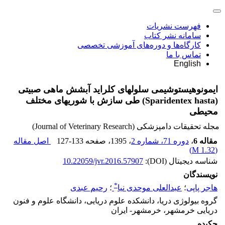
فهرست نشریات
سامانه نشر کتاب
کارگاه‌ها و دوره‌های آموزشی تخصصی
تماس با ما
English
ایمونوهیستوشیمی سلولهای کلراید آبشش ماهی صبیتی
(Sparidentex hasta) طی سازش با شوریهای مختلف
محیطی
مجله تحقیقات دامپزشکی (Journal of Veterinary Research)
مقاله 6
،
دوره 71، شماره 2
، 1395
، صفحه
127-133
اصل مقاله
)
1.32 M
(
شناسه دیجیتال (DOI):
10.22059/jvr.2016.57907
نویسندگان
*
هاجر پاپی
؛
عبدالعلی موحدی نیا
؛
رحیم عبدی
گروه بیولوژى دریا، دانشکده علوم دریایى، دانشگاه علوم و فنون
دریایى خرمشهر، خرمشهر- ایران
چکیده