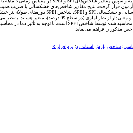
رد آزمون قرار گرفت. نتایج مقادیر شاخص‌های خشکسالی با ضریب همبس
شد. نتایج نشان داد که ضمن وجود تفاوت در الگوی وقوع 
خص مذکور را فراهم می‌نماید.
اسی
؛
شاخص بارش استاندارد
؛
نرم‌افزار R