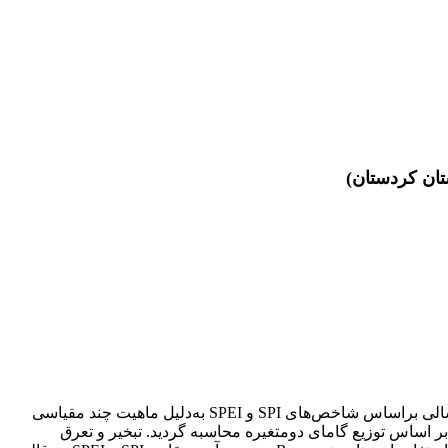
شاخص SPEI خشکسالی بیلان آبی را با درنظر گرفتن دما و تبخیر و تعرق برآورد می‌نماید. هدف پژوهش حاضر، مقایسه الگوی وقوع خشکسالی براساس شاخص‌های SPI و SPEI به‌دلیل ماهیت چند مقیاسی
دن و قابلیت تحلیل خشکسالی در مقیاس‌های زمانی می‌باشد. در این راستا هفت ایستگاه سینوپتیک استان کردستان انتخاب و شاخص SPI بر اساس توزیع گامای دومتغیره محاسبه گردید. تبخیر و تعرق