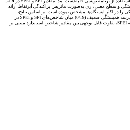
پتانسیل جهت استفاده در شاخص SPEI توسط معادله تورنوایت محاسبه و سپس مقادیر شاخص‌های SPI و SPEI در مقیاس زمانی 3 ماهه با استفاده از برنامه نویسی R به‌دست آمد. مقادیر SPI و SPEI در قالب
تگی و سطح معنی‌داری به‌صورت ماتریس پراکندگی ابرنقاط ارائه
دوره‌های ترسالی و خشکسالی SPI و SPEI، شاخص SPEI دوره‌های طولانی‌تر خشکی را در اکثر ایستگاه‌ها مشخص نموده است. بر اساس نتایج،
ضرایب همبستگی بین 0/19 در ایستگاه سقز و 0/52 در ایستگاه سنندج و معنی‌دار از نظر آماری (در سطح 99 درصد)، متغیر هستند. به‌نظر می‌رسد همبستگی ضعیف (0/19) میان شاخص‌های SPI و SPEI در
ایستگاه سقز ناشی از افزایش تبخیر و تعرق در فصول بهار و تابستان محاسبه شده توسط شاخص SPEI است. با توجه به تاثیر دما در محاسبه SPEI، تفاوت قابل توجهی بین مقادیر شاخص استاندارد مبتنی بر