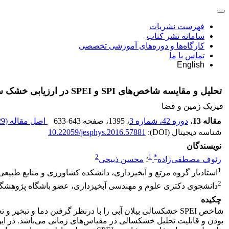
فهرست نشریات
سامانه نشر کتاب
کارگاه‌ها و دوره‌های آموزشی تخصصی
تماس با ما
English
تحلیل و مقایسه شاخص‌های ‏SPI‏ و ‏SPEI‏ در ارزیابی خشک سالی هواشناسی با استفاده از نرم‌افزار R (بررسی موردی: استان کردستان)
فیزیک زمین و فضا
مقاله 13
،
دوره 42، شماره 3
، 1395
، صفحه
633-643
اصل مقاله (
9 M
شناسه دیجیتال (DOI):
10.22059/jesphys.2016.57881
نویسندگان
2
1
*
رئوف مصطفی‌زاده
؛
محسن ذبیحی
1
استادیار گروه مرتع و آبخیزداری، دانشکده کشاورزی و منابع طبیعی
2
دانشجوی دکتری علوم و مهندسی آبخیزداری، عضو باشگاه پژوهشگران
چکیده