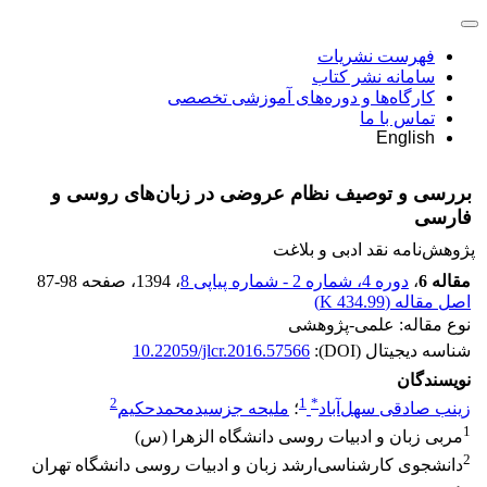
فهرست نشریات
سامانه نشر کتاب
کارگاه‌ها و دوره‌های آموزشی تخصصی
تماس با ما
English
بررسی و توصیف نظام عروضی در زبان‌های روسی و
فارسی
پژوهش‌نامه نقد ادبی و بلاغت
مقاله 6
،
دوره 4، شماره 2 - شماره پیاپی 8
، 1394
، صفحه
87-98
اصل مقاله (
434.99 K
)
نوع مقاله: علمی-پژوهشی
شناسه دیجیتال (DOI):
10.22059/jlcr.2016.57566
نویسندگان
2
1
*
زینب صادقی سهل‌آباد
؛
ملیحه‌‌ جز‌‌سید‌‌محمد‌‌حکیم
1
مربی زبان و ادبیات روسی دانشگاه الزهرا (س)
2
دانشجوی کارشناسی‌ارشد زبان و ادبیات روسی دانشگاه تهران