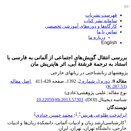
فهرست نشریات
سامانه نشر کتاب
کارگاه‌ها و دوره‌های آموزشی تخصصی
تماس با ما
درباره ما
English
بررسی انتقال گویش‌های اجتماعی از آلمانی به فارسی با
استناد به ترجمة فرشتة آبی، اثر هاینریش مان
پژوهشهای زبانشناختی در زبانهای خارجی
مقاله 9
،
دوره 3، شماره 2
، 1392
، صفحه
411-428
اصل مقاله
)
287.53 K
(
نوع مقاله: علمی پژوهشی(عادی)
شناسه دیجیتال (DOI):
10.22059/jflr.2013.57303
نویسندگان
2
1
*
ایراندخت طلوعی هریس
؛
محمد حسین حدادی
1
کارشناسی‌ارشد زبان و ادبیات آلمانی،‌ دانشکدة زبان‌ها و ادبیات
خارجی، دانشگاه تهران،‌ تهران، ‌ایران