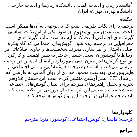
2
دانشیار زبان و ادبیات آلمانی، ‌دانشکدة زبان‌ها و ادبیات خارجی،
دانشگاه تهران،‌ تهران، ‌ایران
چکیده
ترجمه دارای نکات ظریفی است که بی‌توجهی به آن‌ها ممکن است
باعث آسیب‌دیدن متن و مفهوم آن شود. یکی از این نکات اساسی
گویش‌های اجتماعی است که شایسته است مانند گویش‌های
جغرافیایی در ترجمه دیده شود. گویش‌های اجتماعی که گاه پیکرة
اصلی داستان را می‌سازد، معرف شخصیت‌ها و حاوی اطلاعاتی در
ارتباط با گویشوران است. جستار حاضر به تبیین اهمیت و کارکرد
این نوع گویش‌ها در متون ادبی می‌پردازد و انتقال آن‌ها را در ترجمه
بررسی می‌کند، با استناد به ترجمة
فرشتۀ آبی
، رمانی اجتماعی از
هاینریش مان، به‌دست محمود حدادی از زبان آلمانی به فارسی که
در سال 1373 نشر آویشن منتشر کرده است. این جستار علاوه‌بر
تجزیه و تحلیل راهبردهای مترجم برای انتقال گویش‌های اجتماعی
سه شخصیت داستانی این اثر، به دنبال بررسی این نکته است که
باید به چه عواملی در ترجمة این نوع گویش‌ها توجه کرد.
کلیدواژه‌ها
ترجمه
؛
داستان
؛
گویش اجتماعی
؛
گویشور
؛
متن
؛
مترجم
مراجع