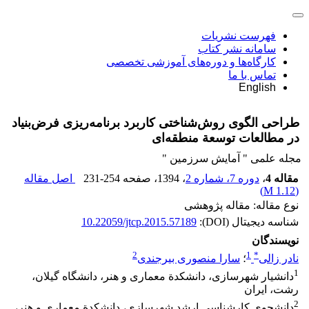
فهرست نشریات
سامانه نشر کتاب
کارگاه‌ها و دوره‌های آموزشی تخصصی
تماس با ما
English
طراحی الگوی روش‌شناختی کاربرد برنامه‌ریزی فرض‌بنیاد
در مطالعات توسعة منطقه‌ای
مجله علمی " آمایش سرزمین "
مقاله 4
،
دوره 7، شماره 2
، 1394
، صفحه
231-254
اصل مقاله
)
1.12 M
(
نوع مقاله: مقاله پژوهشی
شناسه دیجیتال (DOI):
10.22059/jtcp.2015.57189
نویسندگان
2
1
*
نادر زالی
؛
سارا منصوری بیرجندی
1
دانشیار شهرسازی، دانشکدة معماری و هنر، دانشگاه گیلان،
رشت، ایران
2
دانشجوی کارشناسی ارشد شهرسازی، دانشکدة معماری و هنر،