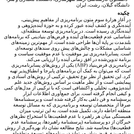
دانشگاه گیلان، رشت، ایران
چکیده
در آغاز هزارة سوم متون برنامه‌ریزی از مفاهیم پیش‌بینی،
آینده‌نگری و کشف آینده عبور کرده و به حوزة آینده‌پژوهی و
آینده‌نگاری رسیده است. در برنامه‌ریزی توسعة منطقه‌ای،
شناسایى عدم قطعیت‌هاى آینده و فرض‌های بنیادینى که برنامه‌هاى
بلندمدت بر پایة آن‌ها طراحی شده است، از مهم‌ترین زمینه‌های
شناسایى مشکلات و چالش‌های پیش روى سندهاى توسعه‌اى
است. پسابرنامه‌ریزی نیز موفقیت یا عدم موفقیت سیاست و
برنامة تدوین‌شده در افق زمانی آینده را ارزیابی می‌کند.
برنامه‌ریزی فرض‌بنیاد (ABP) یکی از روش‌های پسابرنامه‌ریزی
است که می‌توان به کمک آن برنامه‌های پابرجا‏ و انطباق‌پذیر‏ تهیه
کرد. این تحقیق از نظر نوع تحقیق، ترکیبی از روش‌های اسنادی و
پیمایشی است و از نظر ماهیت بر اساس روش‌های جدید علم
آینده‌پژوهی، تحلیلی و اکتشافی است که با ترکیبی از مدل‌های کمی
و کیفی انجام گرفته است. برای جمع‌آوری اطلاعات ابزار
پرسشنامه و فن دلفی به‌کار گرفته شده است و پرسشنامه‌ها
صرفاً از متخصصان توسعه و برنامه‌ریزی که به مسائل توسعة
منطقه احاطه دارند، تکمیل شده است. به این ترتیب میزان
همبستگی میان هر راهبرد با عدم قطعیت‌ها با استخراج نظرهای
خبرگان از دو پرسشنامه (پرسشنامة راهبردها، پرسشنامة عدم
قطعیت‌ها) محاسبه شد. نتایج مطالعه نشان داد بهره‌گیری از روش
برنامه‌ریزی فرض‌بنیاد، می‌تواند در برنامه‌های توسعة منطقه‌ای