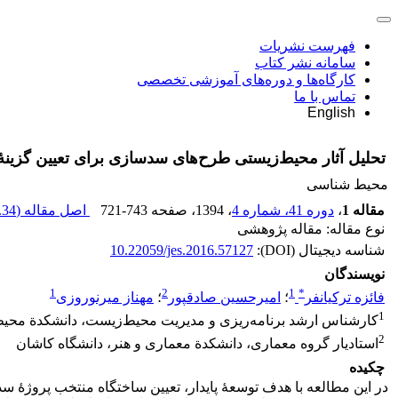
فهرست نشریات
سامانه نشر کتاب
کارگاه‌ها و دوره‌های آموزشی تخصصی
تماس با ما
English
تحلیل آثار محیط‌زیستی طرح‌های سدسازی برای تعیین گزینۀ
محیط شناسی
مقاله 1
،
دوره 41، شماره 4
، 1394
، صفحه
721-743
اصل مقاله (
34 M
نوع مقاله: مقاله پژوهشی
شناسه دیجیتال (DOI):
10.22059/jes.2016.57127
نویسندگان
1
2
1
*
فائزه ترکیانفر
؛
امیرحسین صادقپور
؛
مهناز میرنوروزی
1
کارشناس ارشد برنامه‌ریزی و مدیریت محیط‌زیست، دانشکدة محیط‌
2
استادیار گروه معماری، دانشکدة معماری و هنر، دانشگاه کاشان
چکیده
در این مطالعه با هدف توسعۀ پایدار، تعیین ساختگاه منتخب پروژۀ سد