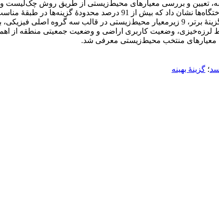
قه، تعیین و بررسی معیارهای محیط‌زیستی از طریق روش چک‌لیست و ن
چندمعیاره و در نهایت انتخاب گزینۀ بهینه. ارزیابی توان اکولوژیکی ساختگاه
سد در همۀ ساختگاه‌ها امکان‌پذیر تشخیص داده شد. به منظور تعیین گزینۀ برتر، 9 زیرمعیار م
د
؛
گزینۀ بهینه