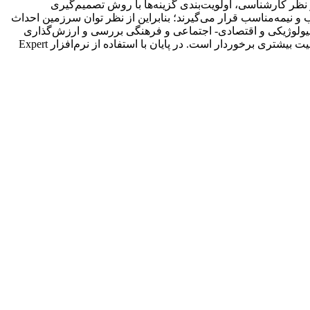
ظر کارشناسی، اولویت‌بندی گزینه‌ها با روش تصمیم‌گیری
‌ها نشان داد که بیش از 91 درصد محدودۀ گزینه‌ها در طبقۀ مناسب و نیمه‌مناسب قرار می‌گیرند؛ بنابراین از نظر توان سرزمین احداث
حیط‌زیستی در قالب سه گروه اصلی فیزیکی، بیولوژیکی و اقتصادی- اجتماعی و فرهنگی بررسی و ارزش‌گذاری
شد. نتایج نشان داد که در تعیین گزینۀ بهینه، به ترتیب معیارهای شرایط لرزه‌خیزی، وضعیت کاربری اراضی و وضعیت جمعیتی منطقه از اهمیت بیشتری برخوردار است. در پایان با استفاده از نرم‌افزار Expert