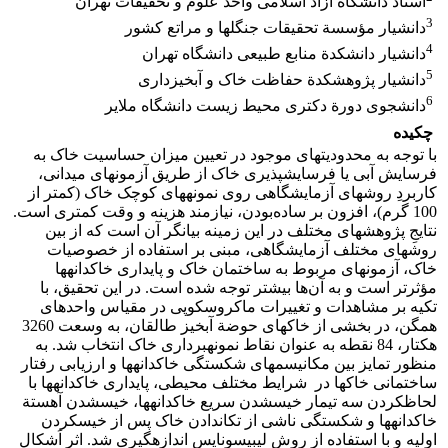
استاد دانشگاه آزاد اسلامی واحد علوم و تحقیقات تهران
3
دانشیار مؤسسة تحقیقات جنگل‏ها و مراتع کشور
4
دانشیار دانشکدة منابع طبیعی دانشگاه تهران
5
دانشیار پژوهشکدة حفاظت خاک و آبخیزداری
6
دانشجوی دورة دکتری محیط زیست دانشگاه ملایر
چکیده
با توجه به محدودیت‏های موجود در تعیین میزان حساسیت خاک به
فرسایش آبی یا فرسایش‏پذیری خاک از طریق آزمون‏های میدانی،
کاربردِ روش‏های آزمایشگاهی روی نمونه‏های کوچک خاک (کمتر از
100 گرم)، افزون بر ساده‌بودن، نیازمند هزینه و وقت کمتری است.
نتایجِ پژوهش‏های مختلف در این زمینه بیانگر آن است که از بین
روش‏های مختلف آزمایشگاهی، مبنی بر استفاده از خصوصیات
خاک، آزمون‏های مربوط به ساختمان خاک و پایداری خاکدانه‏ها
مؤثرتر است و به آن‌ها بیشتر توجه شده است. در این تحقیق، با
تکیه بر مشاهدات و تغییرات ماکروسکوپی در مقیاس واحدهای
همگن، در بخشی از خاک‏های حوضة آبخیز طالقان، به وسعت 3260
هکتار، 84 نقطه به عنوان نقاط نمونه‏برداری خاک انتخاب شد. به
منظور تمایز بین مکانیسم‏های شکستگی خاکدانه‏ها و ارزیابی رفتار
ساختمانی خاک‏ها در شرایط مختلف محیطی، پایداری خاکدانه‏ها با
لحاظ‏کردن سه تیمار خیس‏شدن سریع خاکدانه‏ها، خیس‏شدن آهستة
خاکدانه‏ها و شکستگی ناشی از تکان‏دادن خاک پس از خیس‏کردن
اولیه و با استفاده از روش لی‏بیسونایس اندازه‏گیری شد. اثر اَشکال