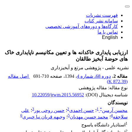
فهرست نشریات
سامانه نشر کتاب
کارگاه‌ها و دوره‌های آموزشی تخصصی
تماس با ما
English
ارزیابی پایداری خاکدانه‏ ها و تعیین مکانیسم ناپایداری خاک‏
های حوضۀ آبخیز طالقان
نشریه علمی - پژوهشی مرتع و آبخیزداری
مقاله 2
،
دوره 68، شماره 4
، 1394
، صفحه
691-710
اصل مقاله
)
872.39 K
(
نوع مقاله: مقاله پژوهشی
شناسه دیجیتال (DOI):
10.22059/jrwm.2015.56952
نویسندگان
3
2
1
*
محسن آرمین
؛
حسن احمدی
؛
حسن روحی پور
؛
علی
6
5
4
سلاجقه
؛
محمد حسین مهدیان
؛
وجیهه قربان نیا خیبری
1
استادیار دانشگاه یاسوج
2