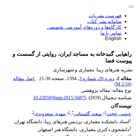
فهرست نشریات
سامانه نشر کتاب
کارگاه‌ها و دوره‌های آموزشی تخصصی
تماس با ما
English
راهیابی گنبدخانه به مساجد ایران، روایتی از گسست و
پیوست فضا
نشریه هنرهای زیبا: معماری و شهرسازی
مقاله 2
،
دوره 20، شماره 3
، 1394
، صفحه
21-30
اصل مقاله
)
2.54 M
(
نوع مقاله: مقاله پژوهشی
شناسه دیجیتال (DOI):
10.22059/jfaup.2015.56875
نویسندگان
3
2
*
1
عیسی حجت
؛
سعید گلستانی
؛
مهدی سعدوندی
1
استاد دانشکده معماری، پردیس هنرهای زیبا، دانشگاه تهران
2
دانشجوی دکتری معماری، دانشگاه هنر اصفهان
3