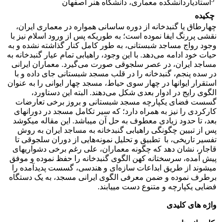
استادیاردانشکده معماری، دانشگاه هنر اصفهان
چکیده
چهارطاق یا گنبدخانه از دوره ساسانی همواره در معماری ایران،
نقشی پررنگ ایفا نموده است؛ به طوریکه پس از ورود اسلام نیز با
وجود رواج مساجد شبستانی، به طور کامل کنار گذاشته نشده و به
حیات خود ادامه می‌دهد. با این وجود، راهیابی تمام عیار گنبدخانه به
مساجد ایران، در عصر سلجوقی صورت می‌گیرد. معماران ایرانی
در سده پنجم، گنبدخانه را در قلب مسجد شبستانی جای داده و با
استقرار ایوان­ها در چهار سوی حیاط، مسجد چهار ایوانی را به عنوان
الگوی رایج در ادوار بعدی شکل می‌دهند. البته این دستاورد،
گسست فضای یکپارچه مسجد شبستانی و بروز برخی تعارضات
کارکردی را نیز به همراه دارد؛ که سیر تکامل مسجد در دوران­های
بعد، تا حدود زیادی معطوف به حل آن می­باشد. این مقاله می­کوشد
پس از تبیین چگونگی راهیابی گنبدخانه به مساجد ایران به روش
تفسیر تاریخی، با تطبیق و تحلیل نمونه‌هایی از دوران سلجوقی تا
قاجار، نشان دهد که چگونه معماران، علی رغم برخی دشواری­های
پیش آمده، سرسختانه کهن الگوی گنبدخانه را حفظ نموده و موفق
می­شوند از طریق ابداعات سازه‌ای و هندسی، گسست پدیدآمده را
برطرف نموده و ضمن معرفی الگوی ایرانی مسجد، به یک دستگاه
فضایی یکپارچه و متنوع دست می­یابند.
واژه های کلیدی