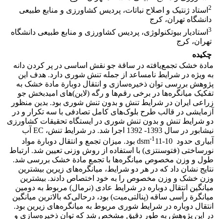
2
استاد ژنتیک و اصلاح نباتات، پردیس کشاورزی و منابع طبیعی
دانشگاه تهران، کرج
3
استادیار بیوتکنولوژی، پردیس کشاورزی و منابع طبیعی دانشگاه
تهران، کرج
چکیده
مادة خشک تجمع‌یافته در ساقة جو نقش اساسی در پر کردن دانه
به ویژه در شرایط نامساعد از جمله تنش شوری دارد. هدف این
پژوهش بررسی توان ذخیره‌سازی و انتقال دوبارة مادة خشک به
تفکیک میانگره‌ها در برخی رقم‌ها و رگه (لاین)‌های امیدبخش جو
زراعی ایران در شرایط تنش و بدون تنش شوری بود. بدین منظور
آزمایشی در قالب طرح بلوک‌های کامل تصادفی با سه تکرار و در
دو شرایط تنش و بدون تنش شوری در ایستگاه تحقیقات کشاورزی
نیشابور در سال 1393- 1392 اجرا ‌شد. در شرایط تنش، EC آب
-1
آبیاری حدود dsm
11-10 بود. میزان تجمع و انتقال دوبارة مواد
نورساختی (فتوسنتزی) با استفاده از روش وزنی تعیین شد. ارتباط
طول و وزن مخصوص میانگره‌ها با تجمع مادة خشک بررسی شد.
نتایج نشان داد که در هر دو شرایط، میانگره‌های زیرین بیشترین
وزن خشک و وزن مخصوص را به خود اختصاص دادند. بیشترین
میانگین انتقال دوباره در شرایط عادی (نرمال) مربوط به دومین
میانگرة رأسی ساقه (پنالتی‌میت) بود، درحالی‌که بالاترین میانگین
انتقال دوباره در شرایط شوری مربوط به میانگره‌های زیرین بود.
در این پژوهش به طور دقیق مشخص شد که توان ذخیره‌سازی و