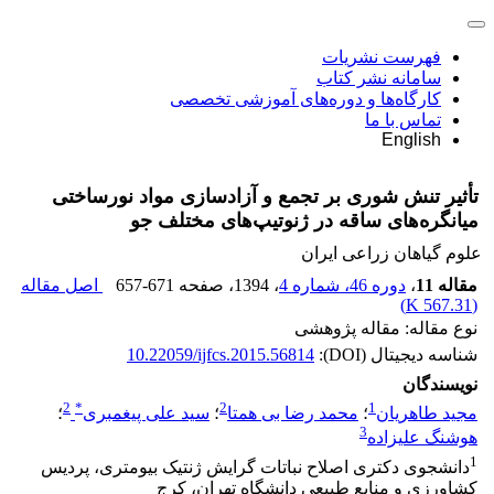
فهرست نشریات
سامانه نشر کتاب
کارگاه‌ها و دوره‌های آموزشی تخصصی
تماس با ما
English
تأثیر تنش شوری بر تجمع و آزادسازی مواد نورساختی
میانگره‌های ساقه در ژنوتیپ‌های مختلف جو
علوم گیاهان زراعی ایران
مقاله 11
،
دوره 46، شماره 4
، 1394
، صفحه
657-671
اصل مقاله
)
567.31 K
(
نوع مقاله: مقاله پژوهشی
شناسه دیجیتال (DOI):
10.22059/ijfcs.2015.56814
نویسندگان
2
*
2
1
مجید طاهریان
؛
محمد رضا بی همتا
؛
سید علی پیغمبری
؛
3
هوشنگ علیزاده
1
دانشجوی دکتری اصلاح نباتات گرایش ژنتیک بیومتری، پردیس
کشاورزی و منابع طبیعی دانشگاه تهران، کرج