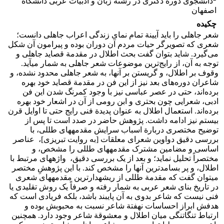
دانشجوی دورة دکتری در رشتة زبان و ادبیات عربی دانشگاه
اصفهان
چکیده
شعر جاهلی را باید آیینة تمام نمای زندگی اعراب جاهلی دانست؛
شعری که تصویرگر حیات مردم آن دوران بوده و پیرامون آن شکل
می‌گیرد. شاید بتوان گفت بحث اطلال در مقدمة قصاید جاهلی و
توجه به آن، از رایج‌ترین موضوعات شعر جاهلی به شمار می­آید.
وقوف بر اطلال، و گریستن بر آنها، به شعر جاهلی محدود نشده، و
شاعران دوره‌های بعد نیز از این فن در مقدمة قصاید خود بهره
برده‌اند، حتی در عصر عباسی نیز با وجود کمرنگ شدن این فن
ادبی، شعرایی چون بحتری و ابن رومی از آن در اشعار خود بهره
برده‌اند. استعمال اطلال به عنوان پدیدة فنی رایج حتی تا اوایل قرن
بیستم نیز ادامه داشت. پژوهش حاضر در صدد است تا پس از
توضیح مختصری دربارة اسباب سرایش مقدمه­های طللی، با
بررسی دقیق دواوین شعرای معلقات [به روایت تبریزی]، عناصر
اساسی و مضامین مشترک مقدمه­های طللی را مشخص، و
مختصراً تحلیل نماید؛ و بعد از یک بررسی دقیق، واژه­های مرتبط با
اطلال، و پر بسامدترین آنها را مشخص کند. با این پژوهشِ مختصر
می­توان گفت که مقدمة طللی از ریشه­دارترین مقدمه­های شعری
در تاریخ بنای شعر عربی به شمار رفته و صرفاً یک روش تقلیدی یا
فنی نیست که شاعر بدوی به آن پایبند باشد، بلکه فریادی است که
هدفش ابراز احساسات نهفتة شاعر نسبت به محبوبش بوده و
ارتباط تنگاتنگی میان اطلال و معشوقة شاعر وجود دارد. همچنین