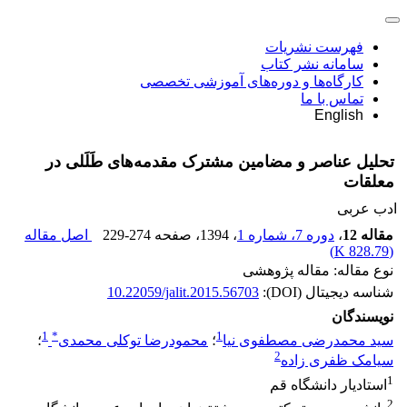
فهرست نشریات
سامانه نشر کتاب
کارگاه‌ها و دوره‌های آموزشی تخصصی
تماس با ما
English
تحلیل عناصر و مضامین مشترک مقدمه‌های طَلَلی در
معلقات
ادب عربی
مقاله 12
،
دوره 7، شماره 1
، 1394
، صفحه
229-274
اصل مقاله
)
828.79 K
(
نوع مقاله: مقاله پژوهشی
شناسه دیجیتال (DOI):
10.22059/jalit.2015.56703
نویسندگان
1
*
1
سید محمدرضی مصطفوی نیا
؛
محمودرضا توکلی محمدی
؛
2
سیامک ظفری زاده
1
استادیار دانشگاه قم
2