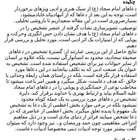
چکیده
دعاهای امام سجاد (ع) از سبک هنری و ادبی ویژه­ای برخوردار
است، توجه به این بعد از دعاها که از آنبهادبیاتدعایادمی­شود،
بسیارضروری است.در این مقاله سعیداریم تا باروشی تحلیلی
–
توصیفی، تصویرسازی نشأت گرفته از عنصر تشخیص را در
دعاهای امام سجاد (ع) با هدف نشان دادن حس انگیزی وحرکت و
پویایی که از امتیازات یک اثر ادبی است، مورد تحلیل و بررسی قرار
دهیم.
نتایج حاصل از این بررسی عبارتند از: گسترۀ تشخیص در دعاهای
صحیفة سجادیه، محدود به انسان­وارگی نیست، بلکه علاوه بر انسان
از سایر حیوانات نیز برای تشخیص استفاده شده است. تشخیص به
عنوان یک صنعت ادبی که به تکلف بیانجامد در این دعاها مورد
استفاده قرار نگرفته است، بلکه در راستای همان رابطة وجدانی با
خالق -که هدف دعاست- شکل می­گیرد و همین امر باعث می­شود تا
مخاطب نوعی از حس­انگیزی و پویایی را در دعاهای امام سجاد
علیه السلام بیابد و ارتباط بهتری با خداوند برقرار کند. دایرۀ
تشخیص در دعاهای مورد بررسی به یک جملة کوتاه محدود
نمی­شود بلکه در برخی موارد بخش اعظمی از یک دعا به تشخیص
یک مفهوم یا پدیده تعلق می­گیرد. بخش اعظمی از عناصری که در
دعا تشخص می­یابند فراتر از دنیای مادی است و در ذیل مفاهیم
انتزاعی مفاهیمی چون حمد ورمضان و... نیز وجود دارد که می­توان
گفت بیشتر مورد توجه ادبیات دینی مخصوصا ادبیات دعاست.