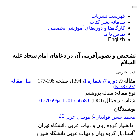
فهرست نشریات
سامانه نشر کتاب
کارگاه‌ها و دوره‌های آموزشی تخصصی
تماس با ما
English
تشخیص و تصویرآفرینی آن در دعاهای امام سجاد علیه
السلام
ادب عربی
مقاله 9
،
دوره 7، شماره 1
، 1394
، صفحه
177-196
اصل مقاله
)
787.23 K
(
نوع مقاله: مقاله پژوهشی
شناسه دیجیتال (DOI):
10.22059/jalit.2015.56689
نویسندگان
2
*
1
محمد حسن فوادیان
؛
موسی عربی
1
دانشیار گروه زبان وادبیات عربی دانشگاه تهران
2
استادیار گروه زبان وادبیات عربی دانشگاه شیراز