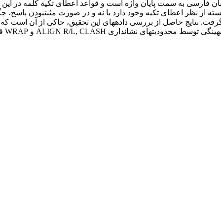
زبان فارسی به سمت پایان واژه است و قواعد اعطای تکیة کلمه در ای
ته از نظر اعطای تکیه وجود دارد یا نه و در صورت مثبت­بودن پاسخ، چگو
تفاده از نرم­افزار OT soft مورد بررسی قرارگرفت. نتایج حاصل از بررسی داده­های این تحقی
انداری ALIGN R/L, CLASH و WRAP قابل تبیین است.