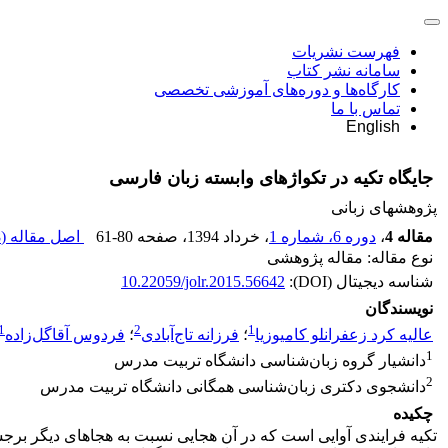
فهرست نشریات
سامانه نشر کتاب
کارگاه‌ها و دوره‌های آموزشی تخصصی
تماس با ما
English
جایگاه تکیه در تکواژهای وابسته زبان فارسی
پژوهشهای زبانی
مقاله 4
،
دوره 6، شماره 1
، خرداد 1394
، صفحه
61-80
اصل مقاله (
K
نوع مقاله: مقاله پژوهشی
شناسه دیجیتال (DOI):
10.22059/jolr.2015.56642
نویسندگان
1
2
1
عالیه کرد زعفرانلو کامیوزیا
؛
فرزانه تاج‌آبادی
؛
فردوس آقاگل‌زاده
1
دانشیار گروه زبان‌شناسی دانشگاه تربیت مدرس
2
دانشجوی دکتری زبان‌شناسی همگانی دانشگاه تربیت مدرس
چکیده
تکیه فرایندی آوایی است که در آن هجایی نسبت به هجاهای دیگر برجست