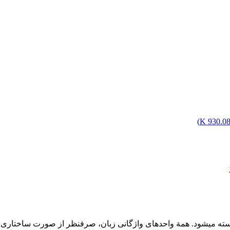
)
930.08 
ه می­شود. همة واحدهای واژگانی زبان، صرف­نظر از صورت ساختاری و ت