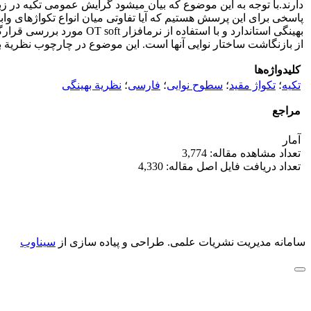
دارند.با توجه به این موضوع که بیان می­شود گرایش عمومی تکیه در 
پاسخی برای این پرسش­ هستیم که آیا تفاوتی میان انواع تکواژهای وابس
بهینگی استاندارد و با اس
از بازنگاشت ساختار نوایی آنها است. این موضوع در چارچوب نظریة بهینگی توسط محدودیت­های نش
کلیدواژه‌ها
تکیه
؛
تکواژ مقید
؛
سطوح نوایی
؛
فارسی
؛
نظریة بهینگی
مراجع
آمار
تعداد مشاهده مقاله: 3,774
تعداد دریافت فایل اصل مقاله: 4,330
سامانه مدیریت نشریات علمی.
طراحی و پیاده سازی از
سیناوب