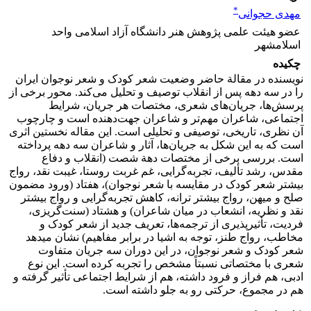
*
مهدی حجوانی
عضو هیئت علمی پژوهش هنر دانشگاه آزاد اسلامی واحد
اسلامشهر
چکیده
نویسنده در مقالة حاضر وضعیت شعر کودک و شعر نوجوان ایران
را در سه دهه پس از انقلاب توصیف و تحلیل می
کند. محور برخی از
پرسش
ها، جریان
های شعری، مختصات هر جریان، شرایط
اجتماعی، شاعران مهم
تر و شاعران جهت
دهنده است و چارچوب
آن نظری، تاریخی، توصیفی و تحلیلی است. این مقاله نخستین اثری
است که به این شکل به جریان
ها، آثار و شاعران سه دهه پرداخته
است. بررسی برخی از مختصات دهة شصت (انقلاب و دفاع
مقدس، رشد تألیف، تجربه
گرایی، غم غربت روستا، غیبت نقد، رواج
بیشتر شعر کودک در مقایسه با شعر نوجوان)، هفتاد (ورود مضمون
صلح و میهن، رواج بیشتر ترانه، کاهش تجربه
گرایی و رواج بیشتر
نقد و نظریه، انشعاب در میان شاعران) و هشتاد (سنت
گریزی،
فردیت، تأثیرپذیری از ترجمه
ها، تعریف جدید از شعر کودک و
مخاطب، رواج طنز، توجه به اشیا در برابر مفاهیم) نشان می­دهد
شعر کودک و شعر نوجوان، در این دوران سه جریان متفاوت
شعری با مختصاتی نسبتاً مشخص را تجربه کرده است. این نوع
ادبی، هم فراز و فرود داشته، هم از شرایط اجتماعی تأثیر گرفته و
هم در مجموع، حرکتی رو به جلو داشته است.