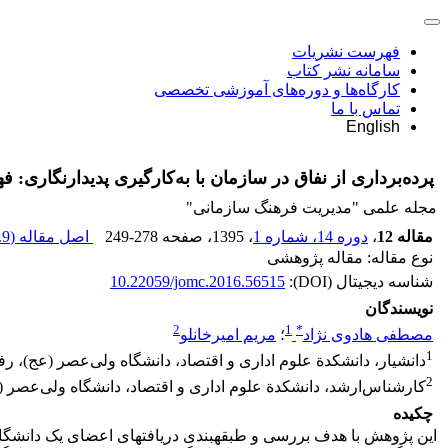
فهرست نشریات
سامانه نشر کتاب
کارگاه‌ها و دوره‌های آموزشی تخصصی
تماس با ما
English
پرده‌برداری از نفاق در سازمان با به‌کارگیری پدیدارنگاری: ف
مجله علمی "مدیریت فرهنگ سازمانی"
مقاله 12
،
دوره 14، شماره 1
، 1395
، صفحه
249-278
اصل مقاله (
 K
نوع مقاله: مقاله پژوهشی
شناسه دیجیتال (DOI):
10.22059/jomc.2016.56515
نویسندگان
2
1
*
مصطفی هادوی نژاد
؛
مریم امیرخانلو
1
دانشیار، دانشکدة علوم اداری و اقتصاد، دانشگاه ولی‌عصر (عج)، رف
2
کارشناس‌ارشد، دانشکدة علوم اداری و اقتصاد، دانشگاه ولی‌عصر (
چکیده
این پژوهش با هدف بررسی و طبقه­بندی دریافت­های اعضای یک دانشگاه­ ا