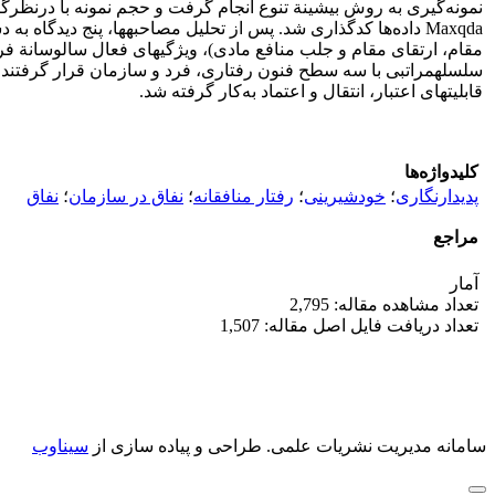
Maxqda داده‌ها کدگذاری شد. پس از تحلیل مصاحبه­ها، پنج دیدگ
مقام، ارتقای مقام و جلب منافع مادی)، ویژگی­های فعال سالوسانة
سلسله­مراتبی با سه سطح فنون رفتاری، فرد و سازمان قرار گرفتند و ف
قابلیت­های اعتبار، انتقال و اعتماد به‌کار گرفته شد.
کلیدواژه‌ها
پدیدارنگاری
؛
خودشیرینی
؛
رفتار منافقانه
؛
نفاق در سازمان
؛
نفاق
مراجع
آمار
تعداد مشاهده مقاله: 2,795
تعداد دریافت فایل اصل مقاله: 1,507
سامانه مدیریت نشریات علمی.
طراحی و پیاده سازی از
سیناوب