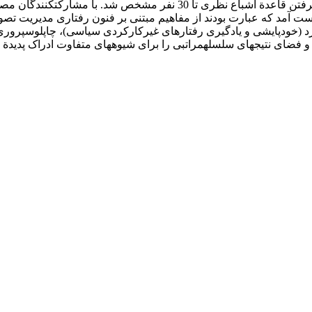
نمونه‌گیری به روش بیشینة تنوع انجام‌ گرفت و حجم نمونه با درنظرگرفتن قاعدة 
اه به دست آمد که عبارت بودند از مفاهیم مبتنی بر فنون رفتاری مدیریت
 فرد (خودپایشی و یادگیری رفتارهای غیرکارکردی سیاسی)، چاپلوس­پ
ضای نتیجه­ای سلسله­مراتبی را برای شیوه­های متفاوت ادراک پدیدة نف