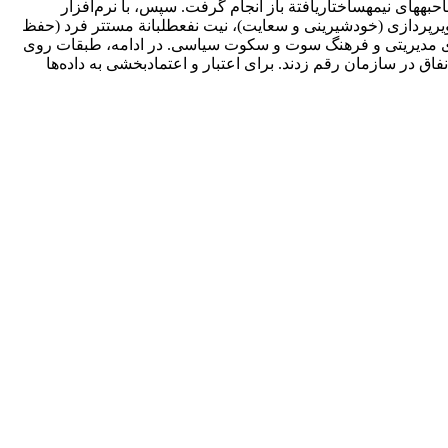
اشباع نظری تا 30 نفر مشخص شد. با مشارکت­کنندگان مصاحبه­های نیمه­ساختاریافتة باز انجام گرفت. سپس، با نرم‌‌افزار
 تصویرپردازی (خودشیرینی و سعایت)، نیت نفع­طلبانة مستتر فرد (حفظ
روری مدیریتی و فرهنگ سوت و سکوت سیاسی. در ادامه، طبقات روی
اق در سازمان رقم زدند. برای اعتبار و اعتمادبخشی به داده‌ها