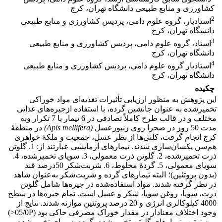
کشاورزی و منابع طبیعی دانشگاه تهران، کرج
2
استادیار، گروه علوم دامی، پردیس کشاورزی و منابع طبیعی
دانشگاه تهران، کرج
3
استاد، گروه علوم دامی، پردیس کشاورزی و منابع طبیعی
دانشگاه تهران، کرج
4
استادیار گروه علوم دامی، پردیس کشاورزی و منابع طبیعی
دانشگاه تهران، کرج
چکیده
این پژوهش به منظور ارزیابی تأثیرات تغذیه‌ای مواد خوراکی
تخمیرشده به عنوان جانشین گرده، با استفاده ازجیره‌های غذایی
مختلف و در قالب طرح کاملاً تصادفی در 6 تیمار با 7 تکرار وبه
مدت 50 روز در صحرا روی زنبورعسل
(
Apis mellifera
)
در منطقۀ
کرج انجام گرفت
.
کلنی‌ها از نظر عسل، جمعیت و ملکۀ خواهری
هم‌سن یکسان‌سازی شدند. تیمارهای آزمایشی عبارتند از: 1. گلوتن
ذرت تخمیرشده، 2. گلوتن ذرت معمولی، 3. سویای تخمیرشده، 4.
سویای معمولی، 5. گردۀ مخلوط، 6. شربت‌شکر 50درصد قند
(بدون پروتئین)؛ البته تیمارهای گرده و شربت‌شکر به‌عنوان شاهد
در نظر گرفته شدند. مواد استفاده‌شده در جیره‌ها شامل گلوتن
ذرت، سویا، روغن سویا، شکر و عسل است. تمام جیره‌ها در سطح
4000 کیلوکالری انرژی و 20 درصد پروتئین موازنه شدند. نتایج از
وجود اختلاف معنادار در مقدار خوراک مصرفی حاکی بود (05/0P<)
و به ترتیب تیمارهای گلوتن تخمیرشده، گرده، سویای تخمیرشده،