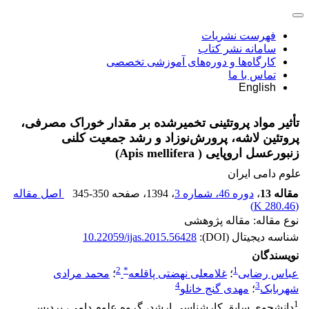
فهرست نشریات
سامانه نشر کتاب
کارگاه‌ها و دوره‌های آموزشی تخصصی
تماس با ما
English
تأثیر مواد پروتئینی تخمیرشده بر مقدار خوراک مصرفی،
پروتئین لاشه، پرورش‌نوزاد و رشد جمعیت کلنی
زنبورعسل اروپایی ( Apis mellifera)
علوم دامی ایران
مقاله 13
،
دوره 46، شماره 3
، 1394
، صفحه
345-350
اصل مقاله
)
280.46 K
(
نوع مقاله: مقاله پژوهشی
شناسه دیجیتال (DOI):
10.22059/ijas.2015.56428
نویسندگان
2
*
1
عباس رضایی
؛
غلامعلی نهضتی پاقلعه
؛
محمد مرادی
4
3
شهربابک
؛
مهدی گنج خانلو
1
دانشجوی سابق کارشناسی ارشد، گروه علوم دامی، پردیس